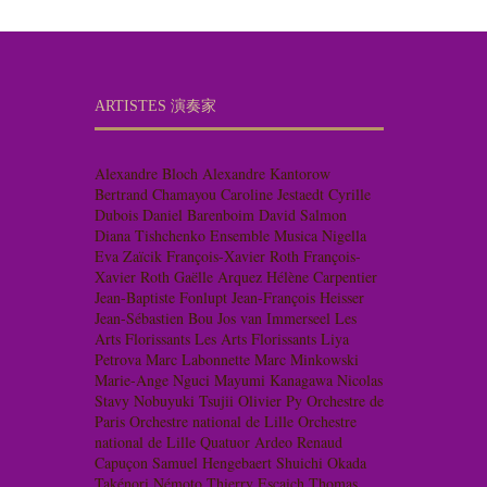
ARTISTES 演奏家
Alexandre Bloch
Alexandre Kantorow
Bertrand Chamayou
Caroline Jestaedt
Cyrille
Dubois
Daniel Barenboim
David Salmon
Diana Tishchenko
Ensemble Musica Nigella
Eva Zaïcik
François-Xavier Roth
François-
Xavier Roth
Gaëlle Arquez
Hélène Carpentier
Jean-Baptiste Fonlupt
Jean-François Heisser
Jean-Sébastien Bou
Jos van Immerseel
Les
Arts Florissants
Les Arts Florissants
Liya
Petrova
Marc Labonnette
Marc Minkowski
Marie-Ange Nguci
Mayumi Kanagawa
Nicolas
Stavy
Nobuyuki Tsujii
Olivier Py
Orchestre de
Paris
Orchestre national de Lille
Orchestre
national de Lille
Quatuor Ardeo
Renaud
Capuçon
Samuel Hengebaert
Shuichi Okada
Takénori Némoto
Thierry Escaich
Thomas