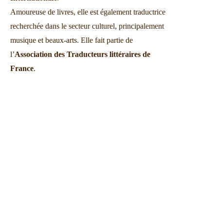
Amoureuse de livres, elle est également traductrice
recherchée dans le secteur culturel, principalement
musique et beaux-arts. Elle fait partie de
l’
Association des Traducteurs littéraires de
En chair et en os
Affinité et fusio
France
.
29-12-2022
28-12-2022