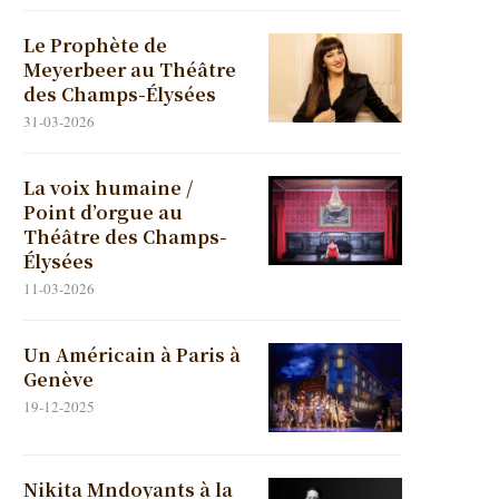
Le Prophète de
Meyerbeer au Théâtre
des Champs-Élysées
31-03-2026
La voix humaine /
Point d’orgue au
Théâtre des Champs-
Élysées
11-03-2026
Un Américain à Paris à
Genève
19-12-2025
Nikita Mndoyants à la