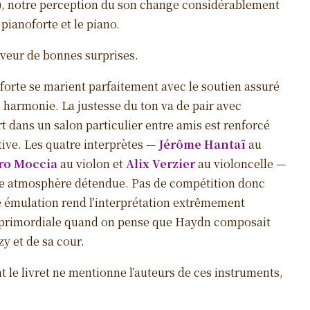
nt), notre perception du son change considérablement
 pianoforte et le piano.
aveur de bonnes surprises.
oforte se marient parfaitement avec le soutien assuré
e harmonie. La justesse du ton va de pair avec
ert dans un salon particulier entre amis est renforcé
tive. Les quatre interprètes —
Jérôme Hantaï
au
ro Moccia
au violon et
Alix Verzier
au violoncelle —
ne atmosphère détendue. Pas de compétition donc
te émulation rend l’interprétation extrêmement
le primordiale quand on pense que Haydn composait
y et de sa cour.
le livret ne mentionne l’auteurs de ces instruments,