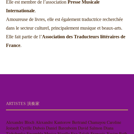
Elle est membre de l’association
Presse Musicale
Internationale
.
Amoureuse de livres, elle est également traductrice recherchée
dans le secteur culturel, principalement musique et beaux-arts.
Elle fait partie de l’
Association des Traducteurs littéraires de
France
.
ARTISTES 演奏家
Alexandre Bloch
Alexandre Kantorow
Bertrand Chamayou
Caroline
Jestaedt
Cyrille Dubois
Daniel Barenboim
David Salmon
Diana
Tishchenko
Ensemble Musica Nigella
Eva Zaïcik
François-Xavier Roth