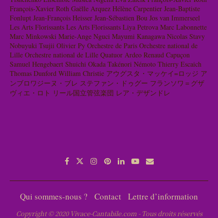
François-Xavier Roth
Gaëlle Arquez
Hélène Carpentier
Jean-Baptiste
Fonlupt
Jean-François Heisser
Jean-Sébastien Bou
Jos van Immerseel
Les Arts Florissants
Les Arts Florissants
Liya Petrova
Marc Labonnette
Marc Minkowski
Marie-Ange Nguci
Mayumi Kanagawa
Nicolas Stavy
Nobuyuki Tsujii
Olivier Py
Orchestre de Paris
Orchestre national de
Lille
Orchestre national de Lille
Quatuor Ardeo
Renaud Capuçon
Samuel Hengebaert
Shuichi Okada
Takénori Némoto
Thierry Escaich
Thomas Dunford
William Christie
アウグスタ・マッケイ=ロッジ
ア
ンブロワジーヌ・ブレ
ステファン・ドゥグー
フランソワ＝グザ
ヴィエ・ロト
リール国立管弦楽団
レア・デザンドレ
Qui sommes-nous ?
Contact
Lettre d’information
Copyright © 2020 Vivace-Cantabile.com - Tous droits réservés