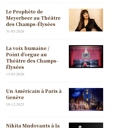
Le Prophète de
Meyerbeer au Théâtre
des Champs-Élysées
31-03-2026
La voix humaine /
Point d’orgue au
Théâtre des Champs-
Élysées
11-03-2026
Un Américain à Paris à
Genève
19-12-2025
Nikita Mndoyants à la