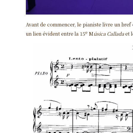
Avant de commencer, le pianiste livre un bre
e
un lien évident entre la 15
M
úsica
C
allada
et 