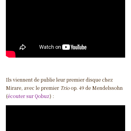
Ils viennent de publie leur premier disque chez
Mirare, avec le premier
Trio
op. 49 de Mendelssohn
(
écouter sur Qobuz
) :