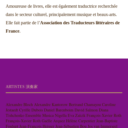
Amoureuse de livres, elle est également traductrice recherchée
dans le secteur culturel, principalement musique et beaux-arts.
Elle fait partie de l’
Association des Traducteurs littéraires de
France
.
ARTISTES 演奏家
Alexandre Bloch
Alexandre Kantorow
Bertrand Chamayou
Caroline
Jestaedt
Cyrille Dubois
Daniel Barenboim
David Salmon
Diana
Tishchenko
Ensemble Musica Nigella
Eva Zaïcik
François-Xavier Roth
François-Xavier Roth
Gaëlle Arquez
Hélène Carpentier
Jean-Baptiste
Fonlupt
Jean-François Heisser
Jean-Sébastien Bou
Jos van Immerseel