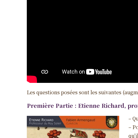
Les questions posées sont les suivantes (augm
Première Partie : Etienne Richard, pro
– Q
– P
qu’i