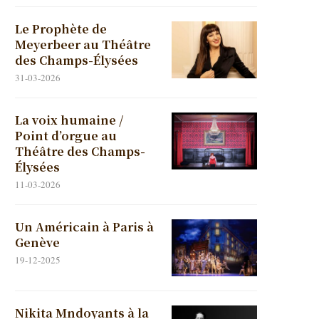
Le Prophète de
Meyerbeer au Théâtre
des Champs-Élysées
31-03-2026
La voix humaine /
Point d’orgue au
Théâtre des Champs-
Élysées
11-03-2026
Un Américain à Paris à
Genève
19-12-2025
Nikita Mndoyants à la