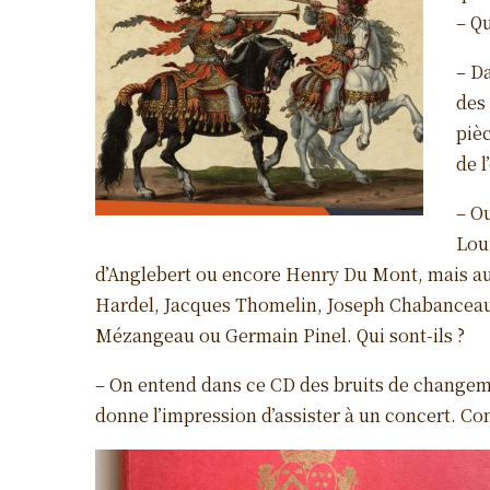
– Qu
– Da
des
pièc
de l
– O
Lou
d’Anglebert ou encore Henry Du Mont, mais 
Hardel, Jacques Thomelin, Joseph Chabanceau
Mézangeau ou Germain Pinel. Qui sont-ils ?
– On entend dans ce CD des bruits de changeme
donne l’impression d’assister à un concert. Co