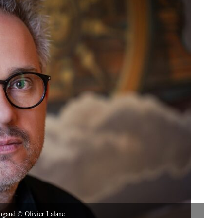
ngaud © Olivier Lalane