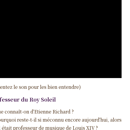
entez le son pour les bien entendre)
fesseur du Roy Soleil
ue connaît-on d’Etienne Richard ?
ourquoi reste-t-il si méconnu encore aujourd’hui, alors
l était professeur de musique de Louis XIV ?