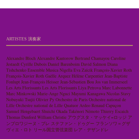
ARTISTES 演奏家
Alexandre Bloch
Alexandre Kantorow
Bertrand Chamayou
Caroline
Jestaedt
Cyrille Dubois
Daniel Barenboim
David Salmon
Diana
Tishchenko
Ensemble Musica Nigella
Eva Zaïcik
François-Xavier Roth
François-Xavier Roth
Gaëlle Arquez
Hélène Carpentier
Jean-Baptiste
Fonlupt
Jean-François Heisser
Jean-Sébastien Bou
Jos van Immerseel
Les Arts Florissants
Les Arts Florissants
Liya Petrova
Marc Labonnette
Marc Minkowski
Marie-Ange Nguci
Mayumi Kanagawa
Nicolas Stavy
Nobuyuki Tsujii
Olivier Py
Orchestre de Paris
Orchestre national de
Lille
Orchestre national de Lille
Quatuor Ardeo
Renaud Capuçon
Samuel Hengebaert
Shuichi Okada
Takénori Némoto
Thierry Escaich
Thomas Dunford
William Christie
アウグスタ・マッケイ=ロッジ
ア
ンブロワジーヌ・ブレ
ステファン・ドゥグー
フランソワ＝グザ
ヴィエ・ロト
リール国立管弦楽団
レア・デザンドレ