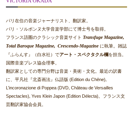
VICTORIA OKADA
パリ在住の音楽ジャーナリスト、翻訳家。
パリ・ソルボンヌ大学音楽学部にて博士号を取得。
Transfuge Magazine,
フランス語圏のクラシック音楽サイト
Total Baroque Magazine,
Crescendo-Magazine
。
に執筆
雑誌
『ふらんす』（白水社）で
アート・スペクタクル欄
を担当。
国際音楽プレス協会理事。
翻訳家としての専門分野は音楽・美術・文化。最近の訳書
に、平凡社『北斎画法』仏語版 (Edition du Chêne),
L’incoronazione di Poppea (DVD, Château de Versailles
Spectacles), Yves Klein Japon (Edition Délecta)。フランス文
芸翻訳家協会会員。