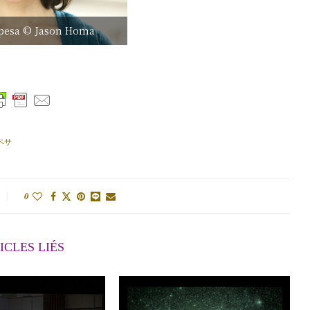
opesa © Jason Homa
ペサ
0
ICLES LIÉS