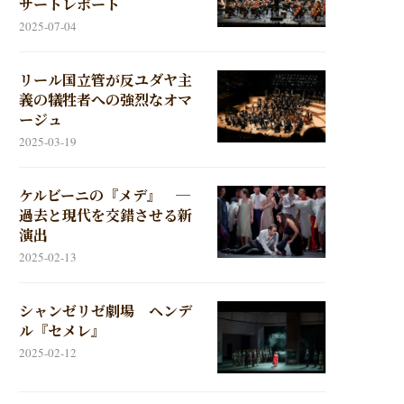
サートレポート
2025-07-04
リール国立管が反ユダヤ主
義の犠牲者への強烈なオマ
ージュ
2025-03-19
ケルビーニの『メデ』 ─
過去と現代を交錯させる新
演出
2025-02-13
シャンゼリゼ劇場 ヘンデ
ル『セメレ』
2025-02-12