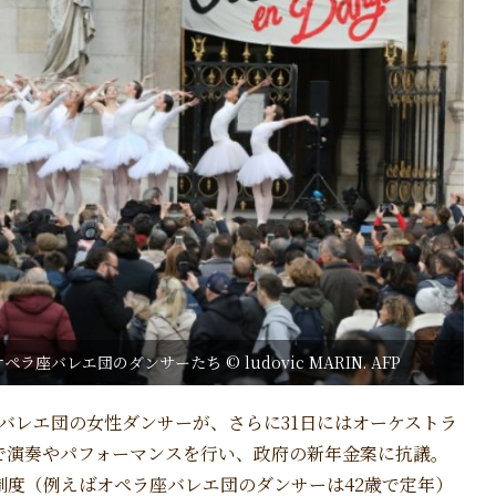
レエ団のダンサーたち © ludovic MARIN. AFP
にはバレエ団の女性ダンサーが、さらに31日にはオーケストラ
で演奏やパフォーマンスを行い、政府の新年金案に抗議。
制度（例えばオペラ座バレエ団のダンサーは42歳で定年）