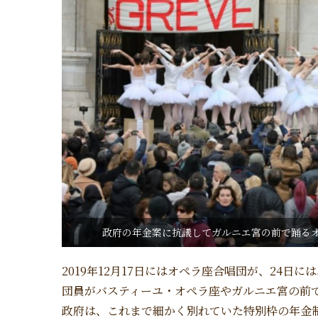
政府の年金案に抗議してガルニエ宮の前で踊るオペラ座バ
2019年12月17日にはオペラ座合唱団が、24日
団員がバスティーユ・オペラ座やガルニエ宮の前
政府は、これまで細かく別れていた特別枠の年金