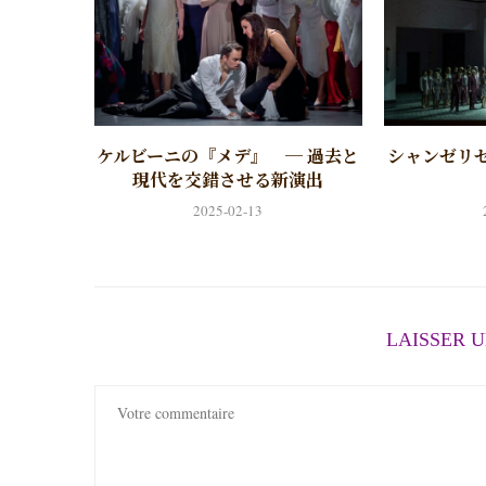
ケルビーニの『メデ』 ─ 過去と
シャンゼリ
現代を交錯させる新演出
2025-02-13
LAISSER 