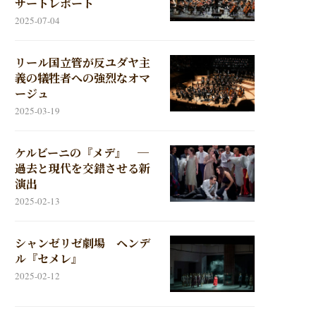
サートレポート
2025-07-04
リール国立管が反ユダヤ主
義の犠牲者への強烈なオマ
ージュ
2025-03-19
ケルビーニの『メデ』 ─
過去と現代を交錯させる新
演出
2025-02-13
シャンゼリゼ劇場 ヘンデ
ル『セメレ』
2025-02-12