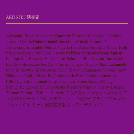
ARTISTES 演奏家
Alexandre Bloch
Alexandre Kantorow
Bertrand Chamayou
Caroline
Jestaedt
Cyrille Dubois
Daniel Barenboim
David Salmon
Diana
Tishchenko
Ensemble Musica Nigella
Eva Zaïcik
François-Xavier Roth
François-Xavier Roth
Gaëlle Arquez
Hélène Carpentier
Jean-Baptiste
Fonlupt
Jean-François Heisser
Jean-Sébastien Bou
Jos van Immerseel
Les Arts Florissants
Les Arts Florissants
Liya Petrova
Marc Labonnette
Marc Minkowski
Marie-Ange Nguci
Mayumi Kanagawa
Nicolas Stavy
Nobuyuki Tsujii
Olivier Py
Orchestre de Paris
Orchestre national de
Lille
Orchestre national de Lille
Quatuor Ardeo
Renaud Capuçon
Samuel Hengebaert
Shuichi Okada
Takénori Némoto
Thierry Escaich
Thomas Dunford
William Christie
アウグスタ・マッケイ=ロッジ
ア
ンブロワジーヌ・ブレ
ステファン・ドゥグー
フランソワ＝グザ
ヴィエ・ロト
リール国立管弦楽団
レア・デザンドレ