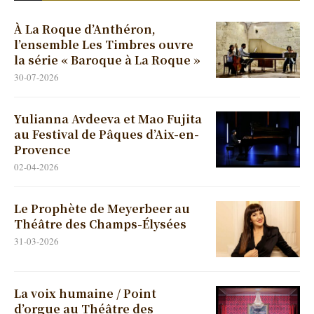
À La Roque d’Anthéron,
l’ensemble Les Timbres ouvre
la série « Baroque à La Roque »
30-07-2026
Yulianna Avdeeva et Mao Fujita
au Festival de Pâques d’Aix-en-
Provence
02-04-2026
Le Prophète de Meyerbeer au
Théâtre des Champs-Élysées
31-03-2026
La voix humaine / Point
d’orgue au Théâtre des