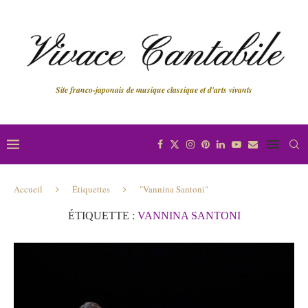
Site franco-japonais de musique classique et d'arts vivants
Accueil
Étiquettes
"Vannina Santoni"
ÉTIQUETTE :
VANNINA SANTONI