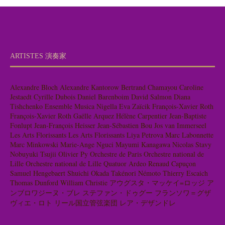
ARTISTES 演奏家
Alexandre Bloch
Alexandre Kantorow
Bertrand Chamayou
Caroline
Jestaedt
Cyrille Dubois
Daniel Barenboim
David Salmon
Diana
Tishchenko
Ensemble Musica Nigella
Eva Zaïcik
François-Xavier Roth
François-Xavier Roth
Gaëlle Arquez
Hélène Carpentier
Jean-Baptiste
Fonlupt
Jean-François Heisser
Jean-Sébastien Bou
Jos van Immerseel
Les Arts Florissants
Les Arts Florissants
Liya Petrova
Marc Labonnette
Marc Minkowski
Marie-Ange Nguci
Mayumi Kanagawa
Nicolas Stavy
Nobuyuki Tsujii
Olivier Py
Orchestre de Paris
Orchestre national de
Lille
Orchestre national de Lille
Quatuor Ardeo
Renaud Capuçon
Samuel Hengebaert
Shuichi Okada
Takénori Némoto
Thierry Escaich
Thomas Dunford
William Christie
アウグスタ・マッケイ=ロッジ
ア
ンブロワジーヌ・ブレ
ステファン・ドゥグー
フランソワ＝グザ
ヴィエ・ロト
リール国立管弦楽団
レア・デザンドレ