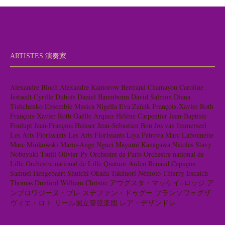
ARTISTES 演奏家
Alexandre Bloch
Alexandre Kantorow
Bertrand Chamayou
Caroline
Jestaedt
Cyrille Dubois
Daniel Barenboim
David Salmon
Diana
Tishchenko
Ensemble Musica Nigella
Eva Zaïcik
François-Xavier Roth
François-Xavier Roth
Gaëlle Arquez
Hélène Carpentier
Jean-Baptiste
Fonlupt
Jean-François Heisser
Jean-Sébastien Bou
Jos van Immerseel
Les Arts Florissants
Les Arts Florissants
Liya Petrova
Marc Labonnette
Marc Minkowski
Marie-Ange Nguci
Mayumi Kanagawa
Nicolas Stavy
Nobuyuki Tsujii
Olivier Py
Orchestre de Paris
Orchestre national de
Lille
Orchestre national de Lille
Quatuor Ardeo
Renaud Capuçon
Samuel Hengebaert
Shuichi Okada
Takénori Némoto
Thierry Escaich
Thomas Dunford
William Christie
アウグスタ・マッケイ=ロッジ
ア
ンブロワジーヌ・ブレ
ステファン・ドゥグー
フランソワ＝グザ
ヴィエ・ロト
リール国立管弦楽団
レア・デザンドレ