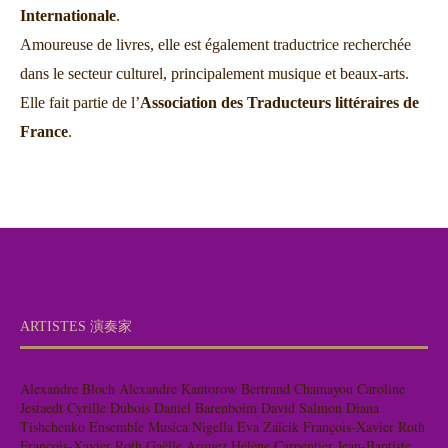
Internationale
.
Amoureuse de livres, elle est également traductrice recherchée
dans le secteur culturel, principalement musique et beaux-arts.
Elle fait partie de l’
Association des Traducteurs littéraires de
France
.
ARTISTES 演奏家
Alexandre Bloch
Alexandre Kantorow
Bertrand Chamayou
Caroline
Jestaedt
Cyrille Dubois
Daniel Barenboim
David Salmon
Diana
Tishchenko
Ensemble Musica Nigella
Eva Zaïcik
François-Xavier Roth
François-Xavier Roth
Gaëlle Arquez
Hélène Carpentier
Jean-Baptiste