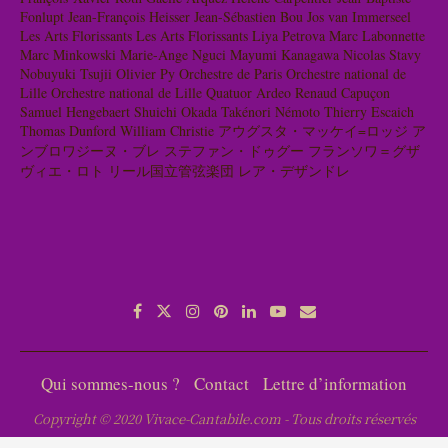
Fonlupt
Jean-François Heisser
Jean-Sébastien Bou
Jos van Immerseel
Les Arts Florissants
Les Arts Florissants
Liya Petrova
Marc Labonnette
Marc Minkowski
Marie-Ange Nguci
Mayumi Kanagawa
Nicolas Stavy
Nobuyuki Tsujii
Olivier Py
Orchestre de Paris
Orchestre national de
Lille
Orchestre national de Lille
Quatuor Ardeo
Renaud Capuçon
Samuel Hengebaert
Shuichi Okada
Takénori Némoto
Thierry Escaich
Thomas Dunford
William Christie
アウグスタ・マッケイ=ロッジ
ア
ンブロワジーヌ・ブレ
ステファン・ドゥグー
フランソワ＝グザ
ヴィエ・ロト
リール国立管弦楽団
レア・デザンドレ
Qui sommes-nous ?
Contact
Lettre d’information
Copyright © 2020 Vivace-Cantabile.com - Tous droits réservés