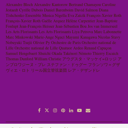
Alexandre Bloch
Alexandre Kantorow
Bertrand Chamayou
Caroline
Jestaedt
Cyrille Dubois
Daniel Barenboim
David Salmon
Diana
Tishchenko
Ensemble Musica Nigella
Eva Zaïcik
François-Xavier Roth
François-Xavier Roth
Gaëlle Arquez
Hélène Carpentier
Jean-Baptiste
Fonlupt
Jean-François Heisser
Jean-Sébastien Bou
Jos van Immerseel
Les Arts Florissants
Les Arts Florissants
Liya Petrova
Marc Labonnette
Marc Minkowski
Marie-Ange Nguci
Mayumi Kanagawa
Nicolas Stavy
Nobuyuki Tsujii
Olivier Py
Orchestre de Paris
Orchestre national de
Lille
Orchestre national de Lille
Quatuor Ardeo
Renaud Capuçon
Samuel Hengebaert
Shuichi Okada
Takénori Némoto
Thierry Escaich
Thomas Dunford
William Christie
アウグスタ・マッケイ=ロッジ
ア
ンブロワジーヌ・ブレ
ステファン・ドゥグー
フランソワ＝グザ
ヴィエ・ロト
リール国立管弦楽団
レア・デザンドレ