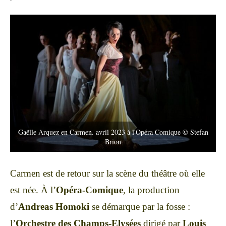
Gaëlle Arquez en Carmen. avril 2023 à l'Opéra Comique © Stefan
Brion
Carmen est de retour sur la scène du théâtre où elle
est née. À l’
Opéra-Comique
, la production
d’
Andreas Homoki
se démarque par la fosse :
l’
Orchestre des Champs-Elysées
dirigé par
Louis