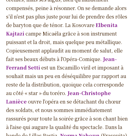
compensés, peine à résonner. On se demande alors
s’il n’est pas plus juste pour lui de prendre des rôles
de baryton que de ténor. La Kosovare
Elbenita
Kajtazi
campe Micaëla grâce à son instrument
puissant et la droit, mais quelque peu métallique.
Copieusement applaudit au moment de salut, elle
fait ses beaux débuts à l’Opéra-Comique.
Jean-
Ferrand Setti
est un Escamillo viril et imposant à
souhait mais un peu en déséquilibre par rapport au
reste de la distribution, quoique cela corresponde
au côté « star » du toréro.
Jean-Christophe
Lanièce
ouvre l’opéra en se détachant du chœur
des soldats, et nous sommes immédiatement
rassurés pour toute la soirée grâce à son chant bien
à l’aise qui augure la qualité du spectacle. Dans la
bande de Lillas Pastia,
Norma Nahoun
(Frasquita)