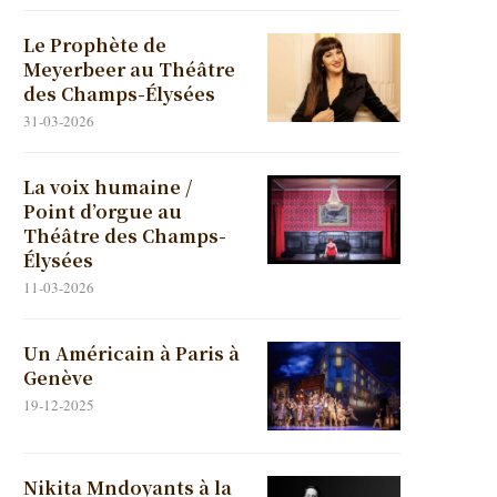
Le Prophète de
Meyerbeer au Théâtre
des Champs-Élysées
31-03-2026
La voix humaine /
Point d’orgue au
Théâtre des Champs-
Élysées
11-03-2026
Un Américain à Paris à
Genève
19-12-2025
Nikita Mndoyants à la