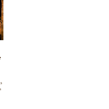
e
is
s