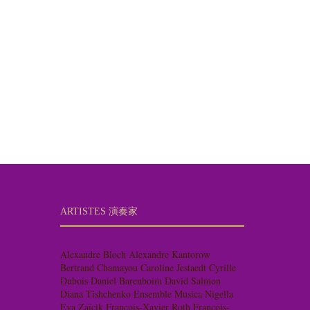
ARTISTES 演奏家
Alexandre Bloch
Alexandre Kantorow
Bertrand Chamayou
Caroline Jestaedt
Cyrille
Dubois
Daniel Barenboim
David Salmon
Diana Tishchenko
Ensemble Musica Nigella
Eva Zaïcik
François-Xavier Roth
François-