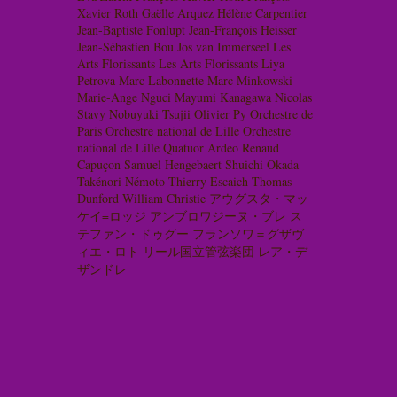
Xavier Roth
Gaëlle Arquez
Hélène Carpentier
Jean-Baptiste Fonlupt
Jean-François Heisser
Jean-Sébastien Bou
Jos van Immerseel
Les
Arts Florissants
Les Arts Florissants
Liya
Petrova
Marc Labonnette
Marc Minkowski
Marie-Ange Nguci
Mayumi Kanagawa
Nicolas
Stavy
Nobuyuki Tsujii
Olivier Py
Orchestre de
Paris
Orchestre national de Lille
Orchestre
national de Lille
Quatuor Ardeo
Renaud
Capuçon
Samuel Hengebaert
Shuichi Okada
Takénori Némoto
Thierry Escaich
Thomas
Dunford
William Christie
アウグスタ・マッ
ケイ=ロッジ
アンブロワジーヌ・ブレ
ス
テファン・ドゥグー
フランソワ＝グザヴ
ィエ・ロト
リール国立管弦楽団
レア・デ
ザンドレ