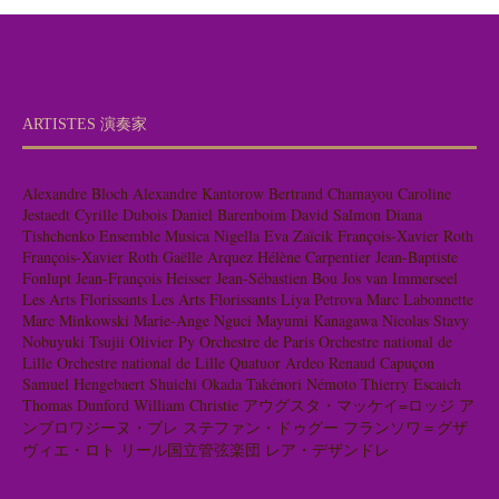
ARTISTES 演奏家
Alexandre Bloch
Alexandre Kantorow
Bertrand Chamayou
Caroline
Jestaedt
Cyrille Dubois
Daniel Barenboim
David Salmon
Diana
Tishchenko
Ensemble Musica Nigella
Eva Zaïcik
François-Xavier Roth
François-Xavier Roth
Gaëlle Arquez
Hélène Carpentier
Jean-Baptiste
Fonlupt
Jean-François Heisser
Jean-Sébastien Bou
Jos van Immerseel
Les Arts Florissants
Les Arts Florissants
Liya Petrova
Marc Labonnette
Marc Minkowski
Marie-Ange Nguci
Mayumi Kanagawa
Nicolas Stavy
Nobuyuki Tsujii
Olivier Py
Orchestre de Paris
Orchestre national de
Lille
Orchestre national de Lille
Quatuor Ardeo
Renaud Capuçon
Samuel Hengebaert
Shuichi Okada
Takénori Némoto
Thierry Escaich
Thomas Dunford
William Christie
アウグスタ・マッケイ=ロッジ
ア
ンブロワジーヌ・ブレ
ステファン・ドゥグー
フランソワ＝グザ
ヴィエ・ロト
リール国立管弦楽団
レア・デザンドレ