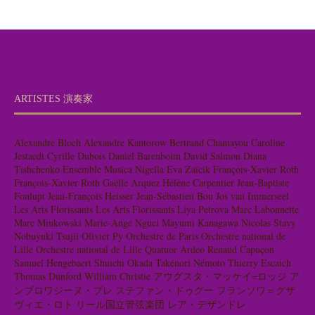
ARTISTES 演奏家
Alexandre Bloch
Alexandre Kantorow
Bertrand Chamayou
Caroline
Jestaedt
Cyrille Dubois
Daniel Barenboim
David Salmon
Diana
Tishchenko
Ensemble Musica Nigella
Eva Zaïcik
François-Xavier Roth
François-Xavier Roth
Gaëlle Arquez
Hélène Carpentier
Jean-Baptiste
Fonlupt
Jean-François Heisser
Jean-Sébastien Bou
Jos van Immerseel
Les Arts Florissants
Les Arts Florissants
Liya Petrova
Marc Labonnette
Marc Minkowski
Marie-Ange Nguci
Mayumi Kanagawa
Nicolas Stavy
Nobuyuki Tsujii
Olivier Py
Orchestre de Paris
Orchestre national de
Lille
Orchestre national de Lille
Quatuor Ardeo
Renaud Capuçon
Samuel Hengebaert
Shuichi Okada
Takénori Némoto
Thierry Escaich
Thomas Dunford
William Christie
アウグスタ・マッケイ=ロッジ
ア
ンブロワジーヌ・ブレ
ステファン・ドゥグー
フランソワ＝グザ
ヴィエ・ロト
リール国立管弦楽団
レア・デザンドレ