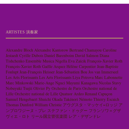
ARTISTES 演奏家
Alexandre Bloch
Alexandre Kantorow
Bertrand Chamayou
Caroline
Jestaedt
Cyrille Dubois
Daniel Barenboim
David Salmon
Diana
Tishchenko
Ensemble Musica Nigella
Eva Zaïcik
François-Xavier Roth
François-Xavier Roth
Gaëlle Arquez
Hélène Carpentier
Jean-Baptiste
Fonlupt
Jean-François Heisser
Jean-Sébastien Bou
Jos van Immerseel
Les Arts Florissants
Les Arts Florissants
Liya Petrova
Marc Labonnette
Marc Minkowski
Marie-Ange Nguci
Mayumi Kanagawa
Nicolas Stavy
Nobuyuki Tsujii
Olivier Py
Orchestre de Paris
Orchestre national de
Lille
Orchestre national de Lille
Quatuor Ardeo
Renaud Capuçon
Samuel Hengebaert
Shuichi Okada
Takénori Némoto
Thierry Escaich
Thomas Dunford
William Christie
アウグスタ・マッケイ=ロッジ
ア
ンブロワジーヌ・ブレ
ステファン・ドゥグー
フランソワ＝グザ
ヴィエ・ロト
リール国立管弦楽団
レア・デザンドレ