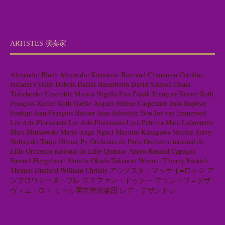
ARTISTES 演奏家
Alexandre Bloch
Alexandre Kantorow
Bertrand Chamayou
Caroline
Jestaedt
Cyrille Dubois
Daniel Barenboim
David Salmon
Diana
Tishchenko
Ensemble Musica Nigella
Eva Zaïcik
François-Xavier Roth
François-Xavier Roth
Gaëlle Arquez
Hélène Carpentier
Jean-Baptiste
Fonlupt
Jean-François Heisser
Jean-Sébastien Bou
Jos van Immerseel
Les Arts Florissants
Les Arts Florissants
Liya Petrova
Marc Labonnette
Marc Minkowski
Marie-Ange Nguci
Mayumi Kanagawa
Nicolas Stavy
Nobuyuki Tsujii
Olivier Py
Orchestre de Paris
Orchestre national de
Lille
Orchestre national de Lille
Quatuor Ardeo
Renaud Capuçon
Samuel Hengebaert
Shuichi Okada
Takénori Némoto
Thierry Escaich
Thomas Dunford
William Christie
アウグスタ・マッケイ=ロッジ
ア
ンブロワジーヌ・ブレ
ステファン・ドゥグー
フランソワ＝グザ
ヴィエ・ロト
リール国立管弦楽団
レア・デザンドレ