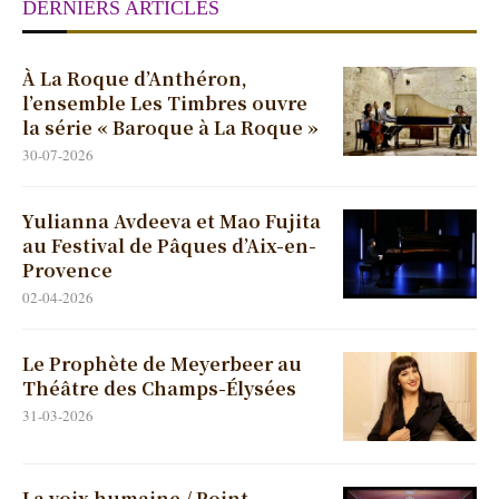
DERNIERS ARTICLES
À La Roque d’Anthéron,
l’ensemble Les Timbres ouvre
la série « Baroque à La Roque »
30-07-2026
Yulianna Avdeeva et Mao Fujita
au Festival de Pâques d’Aix-en-
Provence
02-04-2026
Le Prophète de Meyerbeer au
Théâtre des Champs-Élysées
31-03-2026
La voix humaine / Point