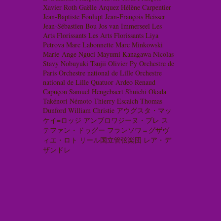
Xavier Roth
Gaëlle Arquez
Hélène Carpentier
Jean-Baptiste Fonlupt
Jean-François Heisser
Jean-Sébastien Bou
Jos van Immerseel
Les
Arts Florissants
Les Arts Florissants
Liya
Petrova
Marc Labonnette
Marc Minkowski
Marie-Ange Nguci
Mayumi Kanagawa
Nicolas
Stavy
Nobuyuki Tsujii
Olivier Py
Orchestre de
Paris
Orchestre national de Lille
Orchestre
national de Lille
Quatuor Ardeo
Renaud
Capuçon
Samuel Hengebaert
Shuichi Okada
Takénori Némoto
Thierry Escaich
Thomas
Dunford
William Christie
アウグスタ・マッ
ケイ=ロッジ
アンブロワジーヌ・ブレ
ス
テファン・ドゥグー
フランソワ＝グザヴ
ィエ・ロト
リール国立管弦楽団
レア・デ
ザンドレ