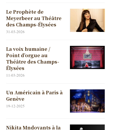
Le Prophète de
Meyerbeer au Théâtre
des Champs-Élysées
31-03-2026
La voix humaine /
Point d’orgue au
Théâtre des Champs-
Élysées
11-03-2026
Un Américain à Paris à
Genève
19-12-2025
Nikita Mndoyants à la