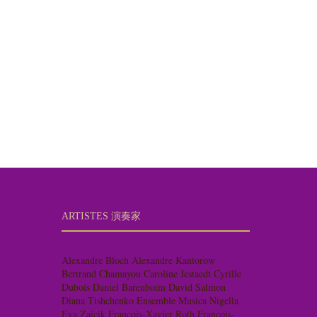
ARTISTES 演奏家
Alexandre Bloch
Alexandre Kantorow
Bertrand Chamayou
Caroline Jestaedt
Cyrille
Dubois
Daniel Barenboim
David Salmon
Diana Tishchenko
Ensemble Musica Nigella
Eva Zaïcik
François-Xavier Roth
François-