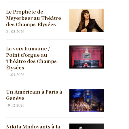
Le Prophète de
Meyerbeer au Théâtre
des Champs-Élysées
31-03-2026
La voix humaine /
Point d’orgue au
Théâtre des Champs-
Élysées
11-03-2026
Un Américain à Paris à
Genève
19-12-2025
Nikita Mndoyants à la