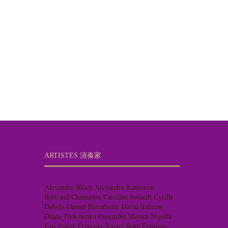
ARTISTES 演奏家
Alexandre Bloch
Alexandre Kantorow
Bertrand Chamayou
Caroline Jestaedt
Cyrille
Dubois
Daniel Barenboim
David Salmon
Diana Tishchenko
Ensemble Musica Nigella
Eva Zaïcik
François-Xavier Roth
François-