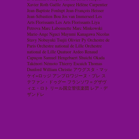
Xavier Roth
Gaëlle Arquez
Hélène Carpentier
Jean-Baptiste Fonlupt
Jean-François Heisser
Jean-Sébastien Bou
Jos van Immerseel
Les
Arts Florissants
Les Arts Florissants
Liya
Petrova
Marc Labonnette
Marc Minkowski
Marie-Ange Nguci
Mayumi Kanagawa
Nicolas
Stavy
Nobuyuki Tsujii
Olivier Py
Orchestre de
Paris
Orchestre national de Lille
Orchestre
national de Lille
Quatuor Ardeo
Renaud
Capuçon
Samuel Hengebaert
Shuichi Okada
Takénori Némoto
Thierry Escaich
Thomas
Dunford
William Christie
アウグスタ・マッ
ケイ=ロッジ
アンブロワジーヌ・ブレ
ス
テファン・ドゥグー
フランソワ＝グザヴ
ィエ・ロト
リール国立管弦楽団
レア・デ
ザンドレ