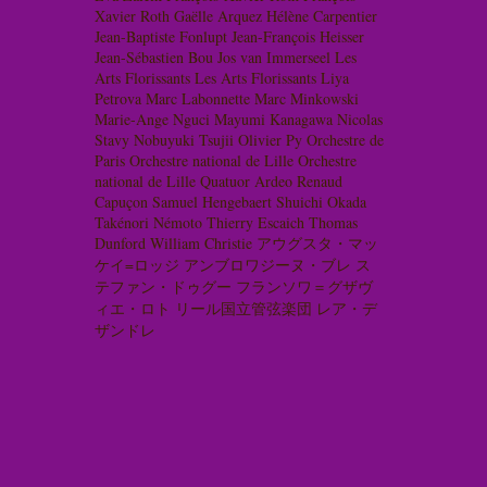
Xavier Roth
Gaëlle Arquez
Hélène Carpentier
Jean-Baptiste Fonlupt
Jean-François Heisser
Jean-Sébastien Bou
Jos van Immerseel
Les
Arts Florissants
Les Arts Florissants
Liya
Petrova
Marc Labonnette
Marc Minkowski
Marie-Ange Nguci
Mayumi Kanagawa
Nicolas
Stavy
Nobuyuki Tsujii
Olivier Py
Orchestre de
Paris
Orchestre national de Lille
Orchestre
national de Lille
Quatuor Ardeo
Renaud
Capuçon
Samuel Hengebaert
Shuichi Okada
Takénori Némoto
Thierry Escaich
Thomas
Dunford
William Christie
アウグスタ・マッ
ケイ=ロッジ
アンブロワジーヌ・ブレ
ス
テファン・ドゥグー
フランソワ＝グザヴ
ィエ・ロト
リール国立管弦楽団
レア・デ
ザンドレ