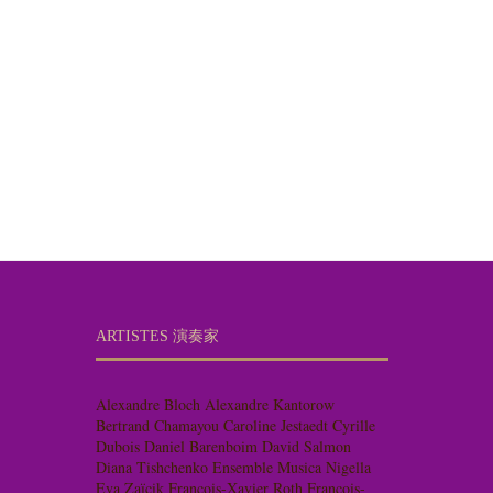
ARTISTES 演奏家
Alexandre Bloch
Alexandre Kantorow
Bertrand Chamayou
Caroline Jestaedt
Cyrille
Dubois
Daniel Barenboim
David Salmon
Diana Tishchenko
Ensemble Musica Nigella
Eva Zaïcik
François-Xavier Roth
François-