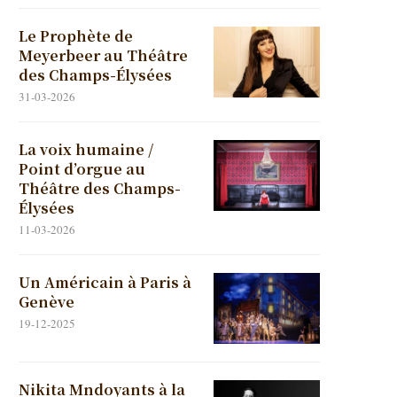
Le Prophète de
Meyerbeer au Théâtre
des Champs-Élysées
31-03-2026
La voix humaine /
Point d’orgue au
Théâtre des Champs-
Élysées
11-03-2026
Un Américain à Paris à
Genève
19-12-2025
Nikita Mndoyants à la