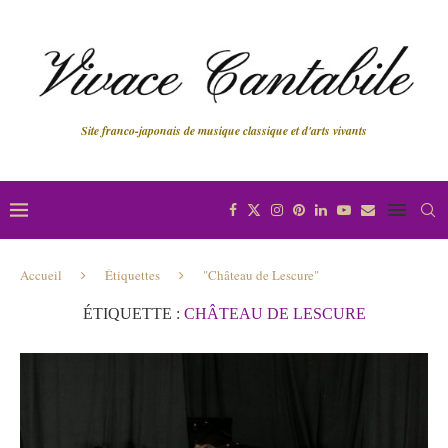
Site franco-japonais de musique classique et d'arts vivants
Accueil
Étiquettes
"Château de Lescure"
ÉTIQUETTE :
CHÂTEAU DE LESCURE