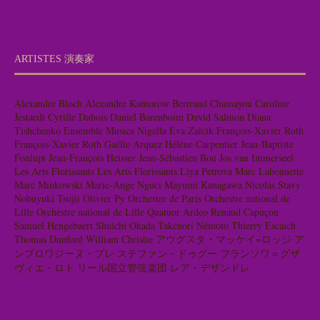
ARTISTES 演奏家
Alexandre Bloch
Alexandre Kantorow
Bertrand Chamayou
Caroline
Jestaedt
Cyrille Dubois
Daniel Barenboim
David Salmon
Diana
Tishchenko
Ensemble Musica Nigella
Eva Zaïcik
François-Xavier Roth
François-Xavier Roth
Gaëlle Arquez
Hélène Carpentier
Jean-Baptiste
Fonlupt
Jean-François Heisser
Jean-Sébastien Bou
Jos van Immerseel
Les Arts Florissants
Les Arts Florissants
Liya Petrova
Marc Labonnette
Marc Minkowski
Marie-Ange Nguci
Mayumi Kanagawa
Nicolas Stavy
Nobuyuki Tsujii
Olivier Py
Orchestre de Paris
Orchestre national de
Lille
Orchestre national de Lille
Quatuor Ardeo
Renaud Capuçon
Samuel Hengebaert
Shuichi Okada
Takénori Némoto
Thierry Escaich
Thomas Dunford
William Christie
アウグスタ・マッケイ=ロッジ
ア
ンブロワジーヌ・ブレ
ステファン・ドゥグー
フランソワ＝グザ
ヴィエ・ロト
リール国立管弦楽団
レア・デザンドレ