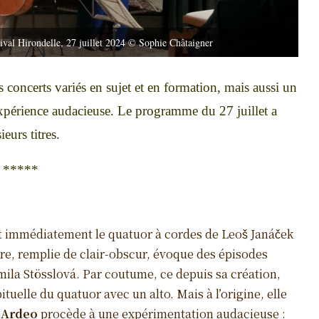
ival Hirondelle, 27 juillet 2024 © Sophie Châtaigner
concerts variés en sujet et en formation, mais aussi un
expérience audacieuse. Le programme du 27 juillet a
eurs titres.
*****
t immédiatement le quatuor à cordes de Leoš Janáček
re, remplie de clair-obscur, évoque des épisodes
la Stösslová. Par coutume, ce depuis sa création,
tuelle du quatuor avec un alto. Mais à l’origine, elle
 Ardeo
procède à une expérimentation audacieuse :