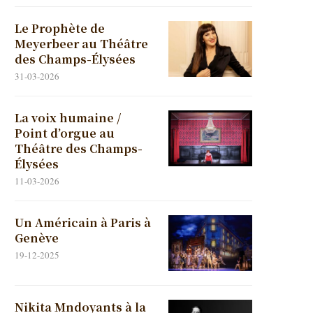
Le Prophète de
Meyerbeer au Théâtre
des Champs-Élysées
31-03-2026
La voix humaine /
Point d’orgue au
Théâtre des Champs-
Élysées
11-03-2026
Un Américain à Paris à
Genève
19-12-2025
Nikita Mndoyants à la