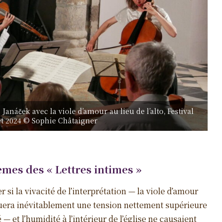
Janáček avec la viole d’amour au lieu de l’alto, Festival
let 2024 © Sophie Châtaigner
mes des « Lettres intimes »
er si la vivacité de l’interprétation — la viole d’amour
era inévitablement une tension nettement supérieure
— et l’humidité à l’intérieur de l’église ne causaient