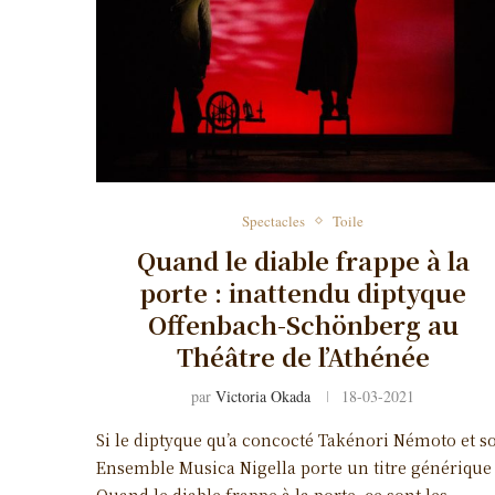
Spectacles
Toile
Quand le diable frappe à la
porte : inattendu diptyque
Offenbach-Schönberg au
Théâtre de l’Athénée
par
Victoria Okada
18-03-2021
Si le diptyque qu’a concocté Takénori Némoto et s
Ensemble Musica Nigella porte un titre générique
Quand le diable frappe à la porte, ce sont les