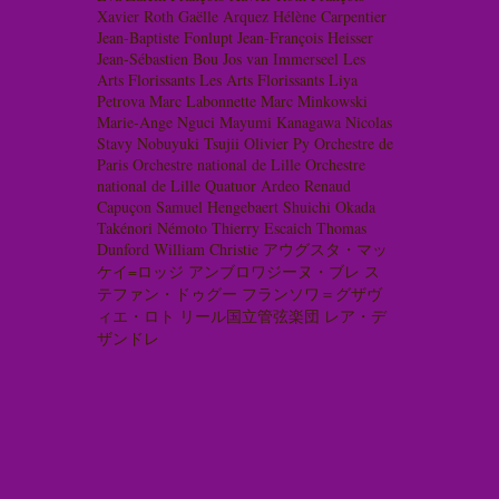
Xavier Roth
Gaëlle Arquez
Hélène Carpentier
Jean-Baptiste Fonlupt
Jean-François Heisser
Jean-Sébastien Bou
Jos van Immerseel
Les
Arts Florissants
Les Arts Florissants
Liya
Petrova
Marc Labonnette
Marc Minkowski
Marie-Ange Nguci
Mayumi Kanagawa
Nicolas
Stavy
Nobuyuki Tsujii
Olivier Py
Orchestre de
Paris
Orchestre national de Lille
Orchestre
national de Lille
Quatuor Ardeo
Renaud
Capuçon
Samuel Hengebaert
Shuichi Okada
Takénori Némoto
Thierry Escaich
Thomas
Dunford
William Christie
アウグスタ・マッ
ケイ=ロッジ
アンブロワジーヌ・ブレ
ス
テファン・ドゥグー
フランソワ＝グザヴ
ィエ・ロト
リール国立管弦楽団
レア・デ
ザンドレ