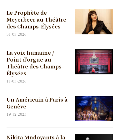
Le Prophète de
Meyerbeer au Théâtre
des Champs-Élysées
31-03-2026
La voix humaine /
Point d’orgue au
Théâtre des Champs-
Élysées
11-03-2026
Un Américain à Paris à
Genève
19-12-2025
Nikita Mndoyants à la