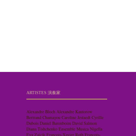
ARTISTES 演奏家
Alexandre Bloch
Alexandre Kantorow
Bertrand Chamayou
Caroline Jestaedt
Cyrille
Dubois
Daniel Barenboim
David Salmon
Diana Tishchenko
Ensemble Musica Nigella
Eva Zaïcik
François-Xavier Roth
François-