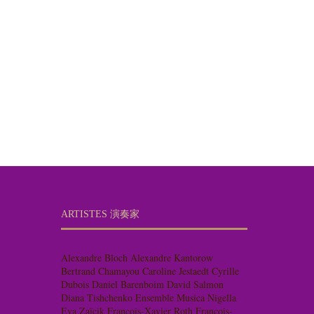
ARTISTES 演奏家
Alexandre Bloch
Alexandre Kantorow
Bertrand Chamayou
Caroline Jestaedt
Cyrille
Dubois
Daniel Barenboim
David Salmon
Diana Tishchenko
Ensemble Musica Nigella
Eva Zaïcik
François-Xavier Roth
François-