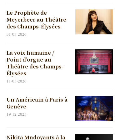
Le Prophète de
Meyerbeer au Théâtre
des Champs-Élysées
31-03-2026
La voix humaine /
Point d’orgue au
Théâtre des Champs-
Élysées
11-03-2026
Un Américain à Paris à
Genève
19-12-2025
Nikita Mndoyants à la