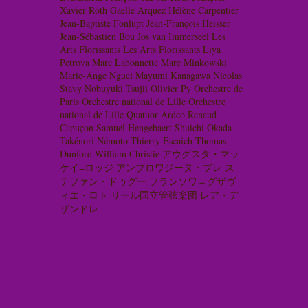
Xavier Roth
Gaëlle Arquez
Hélène Carpentier
Jean-Baptiste Fonlupt
Jean-François Heisser
Jean-Sébastien Bou
Jos van Immerseel
Les
Arts Florissants
Les Arts Florissants
Liya
Petrova
Marc Labonnette
Marc Minkowski
Marie-Ange Nguci
Mayumi Kanagawa
Nicolas
Stavy
Nobuyuki Tsujii
Olivier Py
Orchestre de
Paris
Orchestre national de Lille
Orchestre
national de Lille
Quatuor Ardeo
Renaud
Capuçon
Samuel Hengebaert
Shuichi Okada
Takénori Némoto
Thierry Escaich
Thomas
Dunford
William Christie
アウグスタ・マッ
ケイ=ロッジ
アンブロワジーヌ・ブレ
ス
テファン・ドゥグー
フランソワ＝グザヴ
ィエ・ロト
リール国立管弦楽団
レア・デ
ザンドレ