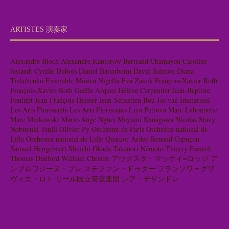
ARTISTES 演奏家
Alexandre Bloch
Alexandre Kantorow
Bertrand Chamayou
Caroline
Jestaedt
Cyrille Dubois
Daniel Barenboim
David Salmon
Diana
Tishchenko
Ensemble Musica Nigella
Eva Zaïcik
François-Xavier Roth
François-Xavier Roth
Gaëlle Arquez
Hélène Carpentier
Jean-Baptiste
Fonlupt
Jean-François Heisser
Jean-Sébastien Bou
Jos van Immerseel
Les Arts Florissants
Les Arts Florissants
Liya Petrova
Marc Labonnette
Marc Minkowski
Marie-Ange Nguci
Mayumi Kanagawa
Nicolas Stavy
Nobuyuki Tsujii
Olivier Py
Orchestre de Paris
Orchestre national de
Lille
Orchestre national de Lille
Quatuor Ardeo
Renaud Capuçon
Samuel Hengebaert
Shuichi Okada
Takénori Némoto
Thierry Escaich
Thomas Dunford
William Christie
アウグスタ・マッケイ=ロッジ
ア
ンブロワジーヌ・ブレ
ステファン・ドゥグー
フランソワ＝グザ
ヴィエ・ロト
リール国立管弦楽団
レア・デザンドレ