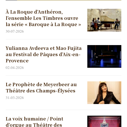
À La Roque d’Anthéron,
l’ensemble Les Timbres ouvre
la série « Baroque à La Roque »
30-07-2026
Yulianna Avdeeva et Mao Fujita
au Festival de Pâques d’Aix-en-
Provence
02-04-2026
Le Prophète de Meyerbeer au
Théâtre des Champs-Élysées
31-03-2026
La voix humaine / Point
d’orgue au Théâtre des