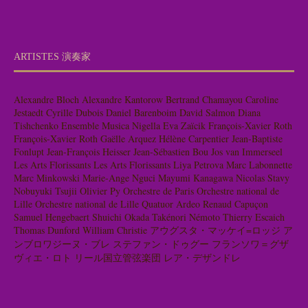
ARTISTES 演奏家
Alexandre Bloch
Alexandre Kantorow
Bertrand Chamayou
Caroline
Jestaedt
Cyrille Dubois
Daniel Barenboim
David Salmon
Diana
Tishchenko
Ensemble Musica Nigella
Eva Zaïcik
François-Xavier Roth
François-Xavier Roth
Gaëlle Arquez
Hélène Carpentier
Jean-Baptiste
Fonlupt
Jean-François Heisser
Jean-Sébastien Bou
Jos van Immerseel
Les Arts Florissants
Les Arts Florissants
Liya Petrova
Marc Labonnette
Marc Minkowski
Marie-Ange Nguci
Mayumi Kanagawa
Nicolas Stavy
Nobuyuki Tsujii
Olivier Py
Orchestre de Paris
Orchestre national de
Lille
Orchestre national de Lille
Quatuor Ardeo
Renaud Capuçon
Samuel Hengebaert
Shuichi Okada
Takénori Némoto
Thierry Escaich
Thomas Dunford
William Christie
アウグスタ・マッケイ=ロッジ
ア
ンブロワジーヌ・ブレ
ステファン・ドゥグー
フランソワ＝グザ
ヴィエ・ロト
リール国立管弦楽団
レア・デザンドレ