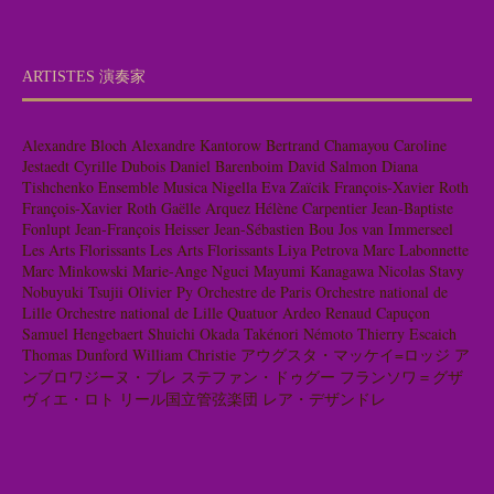
ARTISTES 演奏家
Alexandre Bloch
Alexandre Kantorow
Bertrand Chamayou
Caroline
Jestaedt
Cyrille Dubois
Daniel Barenboim
David Salmon
Diana
Tishchenko
Ensemble Musica Nigella
Eva Zaïcik
François-Xavier Roth
François-Xavier Roth
Gaëlle Arquez
Hélène Carpentier
Jean-Baptiste
Fonlupt
Jean-François Heisser
Jean-Sébastien Bou
Jos van Immerseel
Les Arts Florissants
Les Arts Florissants
Liya Petrova
Marc Labonnette
Marc Minkowski
Marie-Ange Nguci
Mayumi Kanagawa
Nicolas Stavy
Nobuyuki Tsujii
Olivier Py
Orchestre de Paris
Orchestre national de
Lille
Orchestre national de Lille
Quatuor Ardeo
Renaud Capuçon
Samuel Hengebaert
Shuichi Okada
Takénori Némoto
Thierry Escaich
Thomas Dunford
William Christie
アウグスタ・マッケイ=ロッジ
ア
ンブロワジーヌ・ブレ
ステファン・ドゥグー
フランソワ＝グザ
ヴィエ・ロト
リール国立管弦楽団
レア・デザンドレ