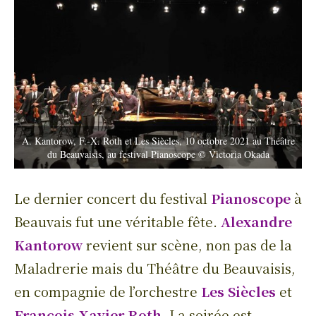
A. Kantorow, F.-X. Roth et Les Siècles, 10 octobre 2021 au Théâtre
du Beauvaisis, au festival Pianoscope © Victoria Okada
Le dernier concert du festival
Pianoscope
à
Beauvais fut une véritable fête.
Alexandre
Kantorow
revient sur scène, non pas de la
Maladrerie mais du Théâtre du Beauvaisis,
en compagnie de l’orchestre
Les Siècles
et
François-Xavier Roth
. La soirée est