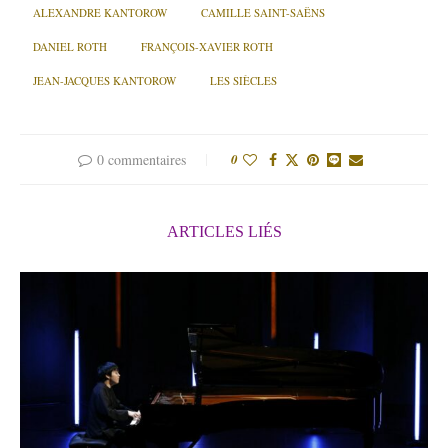
ALEXANDRE KANTOROW
CAMILLE SAINT-SAËNS
DANIEL ROTH
FRANÇOIS-XAVIER ROTH
JEAN-JACQUES KANTOROW
LES SIÈCLES
0 commentaires
0
ARTICLES LIÉS