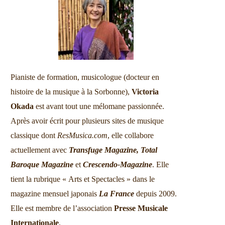
Pianiste de formation, musicologue (docteur en
Il cappello di paglia di
« Ariane en vie » 
histoire de la musique à la Sorbonne),
Victoria
Firenze à Liège
l’Ensemble Dialo
Okada
est avant tout une mélomane passionnée.
30-11-2025
22-11-2025
Après avoir écrit pour plusieurs sites de musique
classique dont
ResMusica.com
, elle collabore
actuellement avec
Transfuge Magazine,
Total
Baroque Magazine
et
Crescendo-Magazine
. Elle
tient la rubrique « Arts et Spectacles » dans le
magazine mensuel japonais
La France
depuis 2009.
Elle est membre de l’association
Presse Musicale
Internationale
.