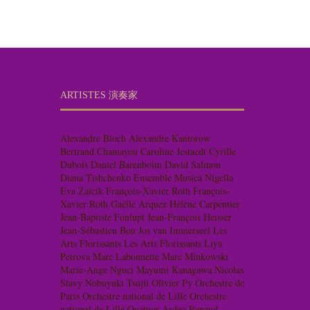
ARTISTES 演奏家
Alexandre Bloch
Alexandre Kantorow
Bertrand Chamayou
Caroline Jestaedt
Cyrille
Dubois
Daniel Barenboim
David Salmon
Diana Tishchenko
Ensemble Musica Nigella
Eva Zaïcik
François-Xavier Roth
François-
Xavier Roth
Gaëlle Arquez
Hélène Carpentier
Jean-Baptiste Fonlupt
Jean-François Heisser
Jean-Sébastien Bou
Jos van Immerseel
Les
Arts Florissants
Les Arts Florissants
Liya
Petrova
Marc Labonnette
Marc Minkowski
Marie-Ange Nguci
Mayumi Kanagawa
Nicolas
Stavy
Nobuyuki Tsujii
Olivier Py
Orchestre de
Paris
Orchestre national de Lille
Orchestre
national de Lille
Quatuor Ardeo
Renaud