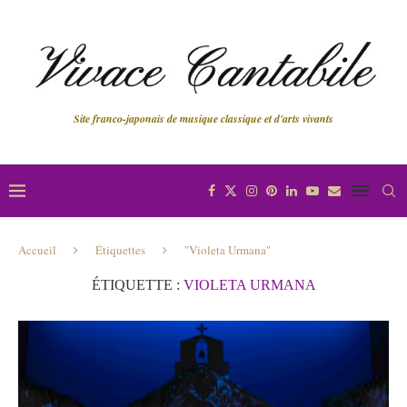
Site franco-japonais de musique classique et d'arts vivants
Accueil
Étiquettes
"Violeta Urmana"
ÉTIQUETTE :
VIOLETA URMANA