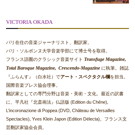
VICTORIA OKADA
パリ在住の音楽ジャーナリスト、翻訳家。
パリ・ソルボンヌ大学音楽学部にて博士号を取得。
Transfuge Magazine,
フランス語圏のクラシック音楽サイト
Total Baroque Magazine,
Crescendo-Magazine
。
に執筆
雑誌
『ふらんす』（白水社）で
アート・スペクタクル欄
を担当。
国際音楽プレス協会理事。
翻訳家としての専門分野は音楽・美術・文化。最近の訳書
に、平凡社『北斎画法』仏語版 (Edition du Chêne),
L’incoronazione di Poppea (DVD, Château de Versailles
Spectacles), Yves Klein Japon (Edition Délecta)。フランス文
芸翻訳家協会会員。