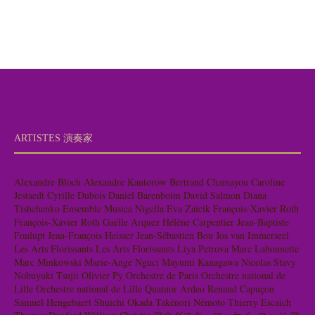
ARTISTES 演奏家
Alexandre Bloch
Alexandre Kantorow
Bertrand Chamayou
Caroline
Jestaedt
Cyrille Dubois
Daniel Barenboim
David Salmon
Diana
Tishchenko
Ensemble Musica Nigella
Eva Zaïcik
François-Xavier Roth
François-Xavier Roth
Gaëlle Arquez
Hélène Carpentier
Jean-Baptiste
Fonlupt
Jean-François Heisser
Jean-Sébastien Bou
Jos van Immerseel
Les Arts Florissants
Les Arts Florissants
Liya Petrova
Marc Labonnette
Marc Minkowski
Marie-Ange Nguci
Mayumi Kanagawa
Nicolas Stavy
Nobuyuki Tsujii
Olivier Py
Orchestre de Paris
Orchestre national de
Lille
Orchestre national de Lille
Quatuor Ardeo
Renaud Capuçon
Samuel Hengebaert
Shuichi Okada
Takénori Némoto
Thierry Escaich