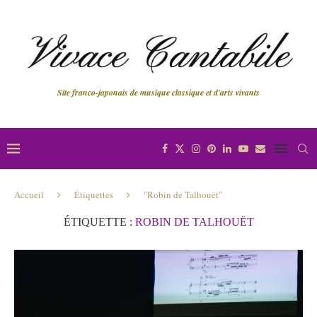
Site franco-japonais de musique classique et d'arts vivants
Accueil
Étiquettes
"Robin de Talhouët"
ÉTIQUETTE :
ROBIN DE TALHOUËT