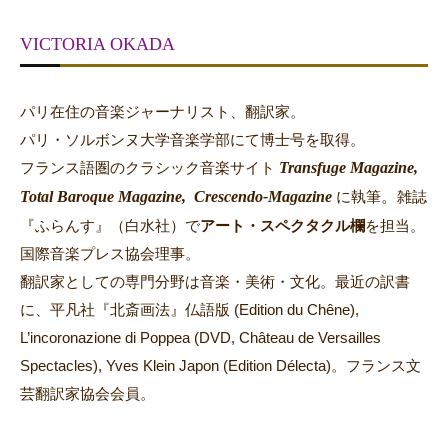
VICTORIA OKADA
パリ在住の音楽ジャーナリスト、翻訳家。
パリ・ソルボンヌ大学音楽学部にて博士号を取得。
Transfuge Magazine,
フランス語圏のクラシック音楽サイト
Total Baroque Magazine,
Crescendo-Magazine
。
に執筆
雑誌
『ふらんす』（白水社）で
アート・スペクタクル欄
を担当。
国際音楽プレス協会理事。
翻訳家としての専門分野は音楽・美術・文化。最近の訳書
に、平凡社『北斎画法』仏語版 (Edition du Chêne),
L’incoronazione di Poppea (DVD, Château de Versailles
Spectacles), Yves Klein Japon (Edition Délecta)。フランス文
芸翻訳家協会会員。