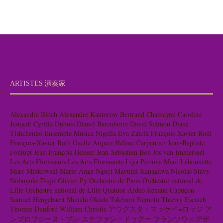
ARTISTES 演奏家
Alexandre Bloch
Alexandre Kantorow
Bertrand Chamayou
Caroline
Jestaedt
Cyrille Dubois
Daniel Barenboim
David Salmon
Diana
Tishchenko
Ensemble Musica Nigella
Eva Zaïcik
François-Xavier Roth
François-Xavier Roth
Gaëlle Arquez
Hélène Carpentier
Jean-Baptiste
Fonlupt
Jean-François Heisser
Jean-Sébastien Bou
Jos van Immerseel
Les Arts Florissants
Les Arts Florissants
Liya Petrova
Marc Labonnette
Marc Minkowski
Marie-Ange Nguci
Mayumi Kanagawa
Nicolas Stavy
Nobuyuki Tsujii
Olivier Py
Orchestre de Paris
Orchestre national de
Lille
Orchestre national de Lille
Quatuor Ardeo
Renaud Capuçon
Samuel Hengebaert
Shuichi Okada
Takénori Némoto
Thierry Escaich
Thomas Dunford
William Christie
アウグスタ・マッケイ=ロッジ
ア
ンブロワジーヌ・ブレ
ステファン・ドゥグー
フランソワ＝グザ