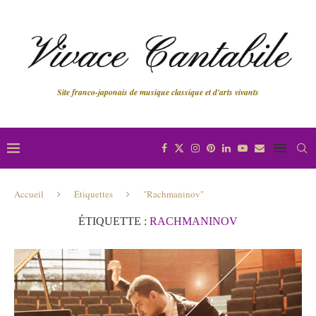
Site franco-japonais de musique classique et d'arts vivants
Accueil
Étiquettes
"Rachmaninov"
ÉTIQUETTE :
RACHMANINOV