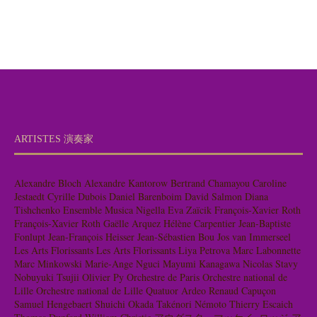
ARTISTES 演奏家
Alexandre Bloch
Alexandre Kantorow
Bertrand Chamayou
Caroline
Jestaedt
Cyrille Dubois
Daniel Barenboim
David Salmon
Diana
Tishchenko
Ensemble Musica Nigella
Eva Zaïcik
François-Xavier Roth
François-Xavier Roth
Gaëlle Arquez
Hélène Carpentier
Jean-Baptiste
Fonlupt
Jean-François Heisser
Jean-Sébastien Bou
Jos van Immerseel
Les Arts Florissants
Les Arts Florissants
Liya Petrova
Marc Labonnette
Marc Minkowski
Marie-Ange Nguci
Mayumi Kanagawa
Nicolas Stavy
Nobuyuki Tsujii
Olivier Py
Orchestre de Paris
Orchestre national de
Lille
Orchestre national de Lille
Quatuor Ardeo
Renaud Capuçon
Samuel Hengebaert
Shuichi Okada
Takénori Némoto
Thierry Escaich