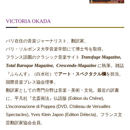
VICTORIA OKADA
パリ在住の音楽ジャーナリスト、翻訳家。
パリ・ソルボンヌ大学音楽学部にて博士号を取得。
Transfuge Magazine,
フランス語圏のクラシック音楽サイト
Total Baroque Magazine,
Crescendo-Magazine
。
に執筆
雑誌
『ふらんす』（白水社）で
アート・スペクタクル欄
を担当。
国際音楽プレス協会理事。
翻訳家としての専門分野は音楽・美術・文化。最近の訳書
に、平凡社『北斎画法』仏語版 (Edition du Chêne),
L’incoronazione di Poppea (DVD, Château de Versailles
Spectacles), Yves Klein Japon (Edition Délecta)。フランス文
芸翻訳家協会会員。