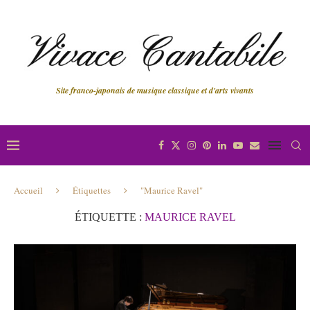
Site franco-japonais de musique classique et d'arts vivants
Accueil
Étiquettes
"Maurice Ravel"
ÉTIQUETTE :
MAURICE RAVEL