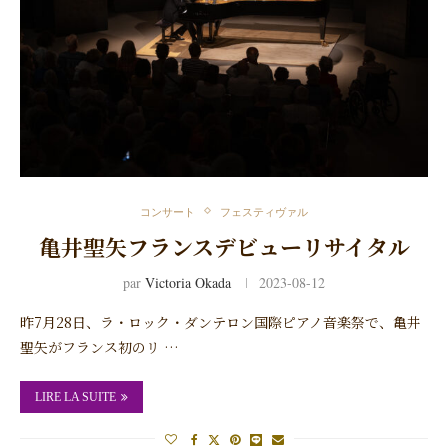
コンサート
フェスティヴァル
亀井聖矢フランスデビューリサイタル
par
Victoria Okada
2023-08-12
昨7月28日、ラ・ロック・ダンテロン国際ピアノ音楽祭で、亀井
聖矢がフランス初のリ …
LIRE LA SUITE