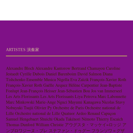
ARTISTES 演奏家
Alexandre Bloch
Alexandre Kantorow
Bertrand Chamayou
Caroline
Jestaedt
Cyrille Dubois
Daniel Barenboim
David Salmon
Diana
Tishchenko
Ensemble Musica Nigella
Eva Zaïcik
François-Xavier Roth
François-Xavier Roth
Gaëlle Arquez
Hélène Carpentier
Jean-Baptiste
Fonlupt
Jean-François Heisser
Jean-Sébastien Bou
Jos van Immerseel
Les Arts Florissants
Les Arts Florissants
Liya Petrova
Marc Labonnette
Marc Minkowski
Marie-Ange Nguci
Mayumi Kanagawa
Nicolas Stavy
Nobuyuki Tsujii
Olivier Py
Orchestre de Paris
Orchestre national de
Lille
Orchestre national de Lille
Quatuor Ardeo
Renaud Capuçon
Samuel Hengebaert
Shuichi Okada
Takénori Némoto
Thierry Escaich
Thomas Dunford
William Christie
アウグスタ・マッケイ=ロッジ
ア
ンブロワジーヌ・ブレ
ステファン・ドゥグー
フランソワ＝グザ