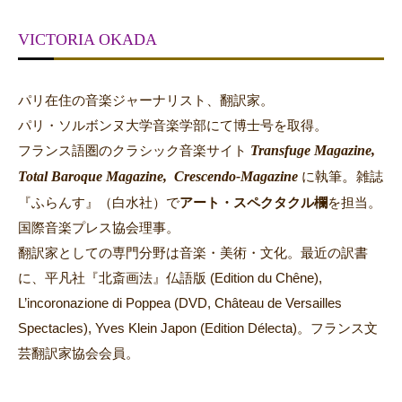
VICTORIA OKADA
パリ在住の音楽ジャーナリスト、翻訳家。
パリ・ソルボンヌ大学音楽学部にて博士号を取得。
Transfuge Magazine,
フランス語圏のクラシック音楽サイト
Total Baroque Magazine,
Crescendo-Magazine
。
に執筆
雑誌
『ふらんす』（白水社）で
アート・スペクタクル欄
を担当。
国際音楽プレス協会理事。
翻訳家としての専門分野は音楽・美術・文化。最近の訳書
に、平凡社『北斎画法』仏語版 (Edition du Chêne),
L’incoronazione di Poppea (DVD, Château de Versailles
Spectacles), Yves Klein Japon (Edition Délecta)。フランス文
芸翻訳家協会会員。