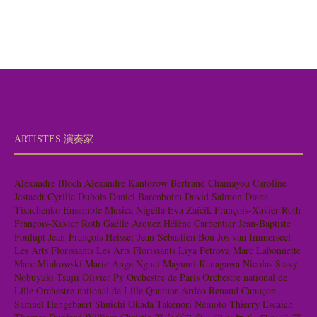
ARTISTES 演奏家
Alexandre Bloch
Alexandre Kantorow
Bertrand Chamayou
Caroline
Jestaedt
Cyrille Dubois
Daniel Barenboim
David Salmon
Diana
Tishchenko
Ensemble Musica Nigella
Eva Zaïcik
François-Xavier Roth
François-Xavier Roth
Gaëlle Arquez
Hélène Carpentier
Jean-Baptiste
Fonlupt
Jean-François Heisser
Jean-Sébastien Bou
Jos van Immerseel
Les Arts Florissants
Les Arts Florissants
Liya Petrova
Marc Labonnette
Marc Minkowski
Marie-Ange Nguci
Mayumi Kanagawa
Nicolas Stavy
Nobuyuki Tsujii
Olivier Py
Orchestre de Paris
Orchestre national de
Lille
Orchestre national de Lille
Quatuor Ardeo
Renaud Capuçon
Samuel Hengebaert
Shuichi Okada
Takénori Némoto
Thierry Escaich