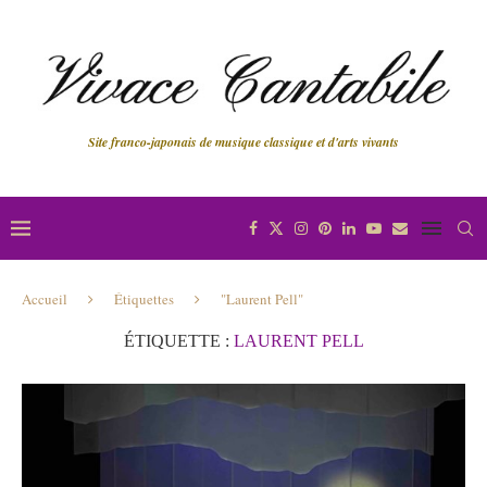
Site franco-japonais de musique classique et d'arts vivants
Accueil
Étiquettes
"Laurent Pell"
ÉTIQUETTE :
LAURENT PELL