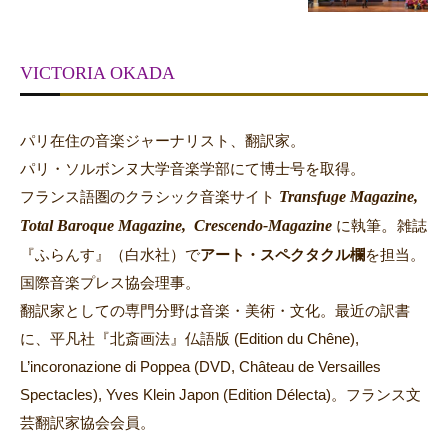
VICTORIA OKADA
パリ在住の音楽ジャーナリスト、翻訳家。
パリ・ソルボンヌ大学音楽学部にて博士号を取得。
Transfuge Magazine,
フランス語圏のクラシック音楽サイト
Total Baroque Magazine,
Crescendo-Magazine
。
に執筆
雑誌
『ふらんす』（白水社）で
アート・スペクタクル欄
を担当。
国際音楽プレス協会理事。
翻訳家としての専門分野は音楽・美術・文化。最近の訳書
に、平凡社『北斎画法』仏語版 (Edition du Chêne),
L’incoronazione di Poppea (DVD, Château de Versailles
Spectacles), Yves Klein Japon (Edition Délecta)。フランス文
芸翻訳家協会会員。