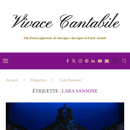
Site franco-japonais de musique classique et d'arts vivants
Accueil
Étiquettes
"Lara Sansone"
ÉTIQUETTE :
LARA SANSONE