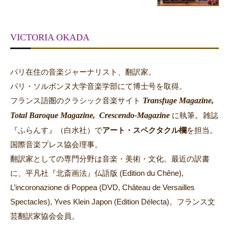
VICTORIA OKADA
パリ在住の音楽ジャーナリスト、翻訳家。
パリ・ソルボンヌ大学音楽学部にて博士号を取得。
Transfuge Magazine,
フランス語圏のクラシック音楽サイト
Total Baroque Magazine,
Crescendo-Magazine
。
に執筆
雑誌
『ふらんす』（白水社）で
アート・スペクタクル欄
を担当。
国際音楽プレス協会理事。
翻訳家としての専門分野は音楽・美術・文化。最近の訳書
に、平凡社『北斎画法』仏語版 (Edition du Chêne),
L’incoronazione di Poppea (DVD, Château de Versailles
Spectacles), Yves Klein Japon (Edition Délecta)。フランス文
芸翻訳家協会会員。