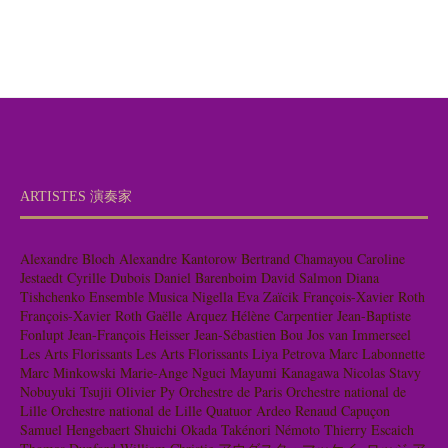
ARTISTES 演奏家
Alexandre Bloch
Alexandre Kantorow
Bertrand Chamayou
Caroline
Jestaedt
Cyrille Dubois
Daniel Barenboim
David Salmon
Diana
Tishchenko
Ensemble Musica Nigella
Eva Zaïcik
François-Xavier Roth
François-Xavier Roth
Gaëlle Arquez
Hélène Carpentier
Jean-Baptiste
Fonlupt
Jean-François Heisser
Jean-Sébastien Bou
Jos van Immerseel
Les Arts Florissants
Les Arts Florissants
Liya Petrova
Marc Labonnette
Marc Minkowski
Marie-Ange Nguci
Mayumi Kanagawa
Nicolas Stavy
Nobuyuki Tsujii
Olivier Py
Orchestre de Paris
Orchestre national de
Lille
Orchestre national de Lille
Quatuor Ardeo
Renaud Capuçon
Samuel Hengebaert
Shuichi Okada
Takénori Némoto
Thierry Escaich