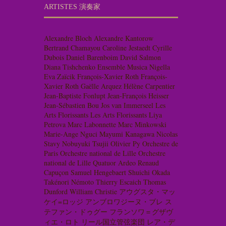
ARTISTES 演奏家
Alexandre Bloch
Alexandre Kantorow
Bertrand Chamayou
Caroline Jestaedt
Cyrille
Dubois
Daniel Barenboim
David Salmon
Diana Tishchenko
Ensemble Musica Nigella
Eva Zaïcik
François-Xavier Roth
François-
Xavier Roth
Gaëlle Arquez
Hélène Carpentier
Jean-Baptiste Fonlupt
Jean-François Heisser
Jean-Sébastien Bou
Jos van Immerseel
Les
Arts Florissants
Les Arts Florissants
Liya
Petrova
Marc Labonnette
Marc Minkowski
Marie-Ange Nguci
Mayumi Kanagawa
Nicolas
Stavy
Nobuyuki Tsujii
Olivier Py
Orchestre de
Paris
Orchestre national de Lille
Orchestre
national de Lille
Quatuor Ardeo
Renaud
Capuçon
Samuel Hengebaert
Shuichi Okada
Takénori Némoto
Thierry Escaich
Thomas
Dunford
William Christie
アウグスタ・マッ
ケイ=ロッジ
アンブロワジーヌ・ブレ
ス
テファン・ドゥグー
フランソワ＝グザヴ
ィエ・ロト
リール国立管弦楽団
レア・デ