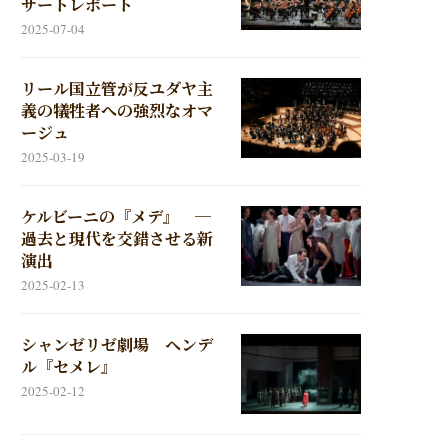
サートレポート
2025-07-04
リール国立管が反ユダヤ主
義の犠牲者への強烈なオマ
ージュ
2025-03-19
ケルビーニの『メデ』 ─
過去と現代を交錯させる新
演出
2025-02-13
シャンゼリゼ劇場 ヘンデ
ル『セメレ』
2025-02-12