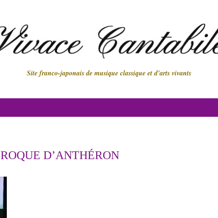
Site franco-japonais de musique classique et d'arts vivants
 ROQUE D’ANTHÉRON