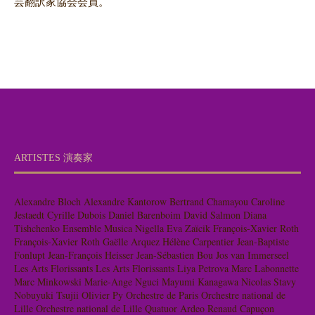
芸翻訳家協会会員。
ARTISTES 演奏家
Alexandre Bloch
Alexandre Kantorow
Bertrand Chamayou
Caroline
Jestaedt
Cyrille Dubois
Daniel Barenboim
David Salmon
Diana
Tishchenko
Ensemble Musica Nigella
Eva Zaïcik
François-Xavier Roth
François-Xavier Roth
Gaëlle Arquez
Hélène Carpentier
Jean-Baptiste
Fonlupt
Jean-François Heisser
Jean-Sébastien Bou
Jos van Immerseel
Les Arts Florissants
Les Arts Florissants
Liya Petrova
Marc Labonnette
Marc Minkowski
Marie-Ange Nguci
Mayumi Kanagawa
Nicolas Stavy
Nobuyuki Tsujii
Olivier Py
Orchestre de Paris
Orchestre national de
Lille
Orchestre national de Lille
Quatuor Ardeo
Renaud Capuçon