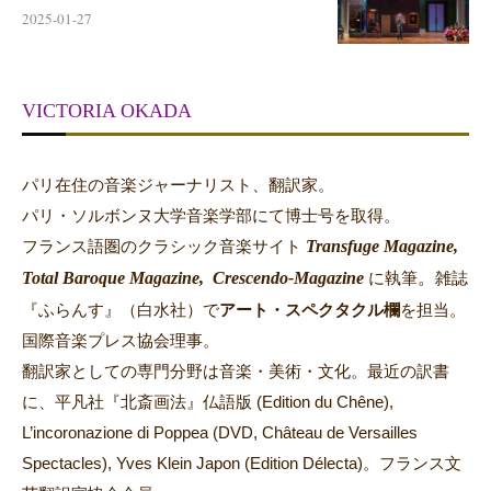
2025-01-27
VICTORIA OKADA
パリ在住の音楽ジャーナリスト、翻訳家。
パリ・ソルボンヌ大学音楽学部にて博士号を取得。
Transfuge Magazine,
フランス語圏のクラシック音楽サイト
Total Baroque Magazine,
Crescendo-Magazine
。
に執筆
雑誌
『ふらんす』（白水社）で
アート・スペクタクル欄
を担当。
国際音楽プレス協会理事。
翻訳家としての専門分野は音楽・美術・文化。最近の訳書
に、平凡社『北斎画法』仏語版 (Edition du Chêne),
L’incoronazione di Poppea (DVD, Château de Versailles
Spectacles), Yves Klein Japon (Edition Délecta)。フランス文