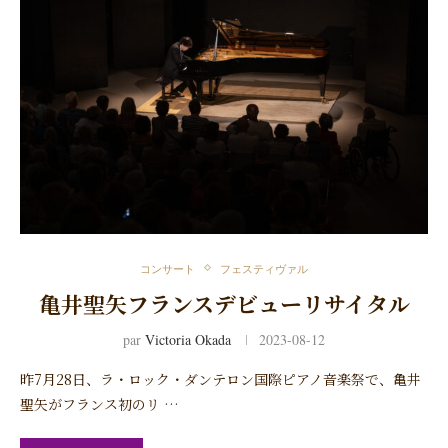
コンサート
フェスティヴァル
亀井聖矢フランスデビューリサイタル
par
Victoria Okada
2023-08-12
昨7月28日、ラ・ロック・ダンテロン国際ピアノ音楽祭で、亀井
聖矢がフランス初のリ …