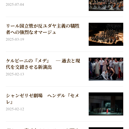
2025-07-04
リール国立管が反ユダヤ主義の犠牲
者への強烈なオマージュ
2025-03-19
ケルビーニの『メデ』 ─ 過去と現
代を交錯させる新演出
2025-02-13
シャンゼリゼ劇場 ヘンデル『セメ
レ』
2025-02-12