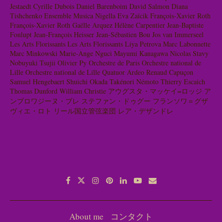
Jestaedt
Cyrille Dubois
Daniel Barenboim
David Salmon
Diana
Tishchenko
Ensemble Musica Nigella
Eva Zaïcik
François-Xavier Roth
François-Xavier Roth
Gaëlle Arquez
Hélène Carpentier
Jean-Baptiste
Fonlupt
Jean-François Heisser
Jean-Sébastien Bou
Jos van Immerseel
Les Arts Florissants
Les Arts Florissants
Liya Petrova
Marc Labonnette
Marc Minkowski
Marie-Ange Nguci
Mayumi Kanagawa
Nicolas Stavy
Nobuyuki Tsujii
Olivier Py
Orchestre de Paris
Orchestre national de
Lille
Orchestre national de Lille
Quatuor Ardeo
Renaud Capuçon
Samuel Hengebaert
Shuichi Okada
Takénori Némoto
Thierry Escaich
Thomas Dunford
William Christie
アウグスタ・マッケイ=ロッジ
ア
ンブロワジーヌ・ブレ
ステファン・ドゥグー
フランソワ＝グザ
ヴィエ・ロト
リール国立管弦楽団
レア・デザンドレ
About me
コンタクト