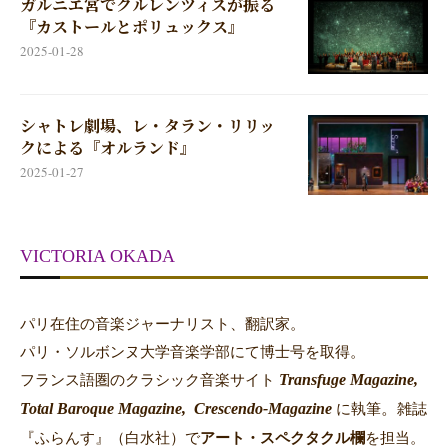
ガルニエ宮でクルレンツィスが振る
『カストールとポリュックス』
2025-01-28
シャトレ劇場、レ・タラン・リリッ
クによる『オルランド』
2025-01-27
VICTORIA OKADA
パリ在住の音楽ジャーナリスト、翻訳家。
パリ・ソルボンヌ大学音楽学部にて博士号を取得。
Transfuge Magazine,
フランス語圏のクラシック音楽サイト
Total Baroque Magazine,
Crescendo-Magazine
。
に執筆
雑誌
『ふらんす』（白水社）で
アート・スペクタクル欄
を担当。