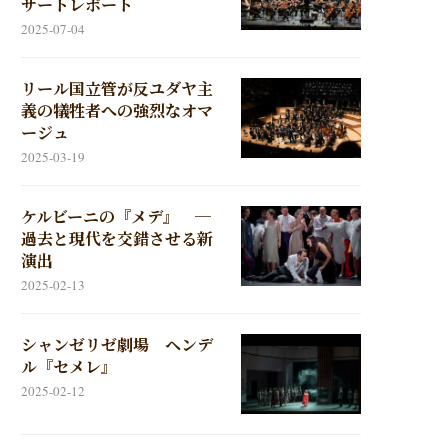
サートレポート
2025-07-04
リール国立管が反ユダヤ主
義の犠牲者への強烈なオマ
ージュ
2025-03-19
ケルビーニの『メデ』 ─
過去と現代を交錯させる新
演出
2025-02-13
シャンゼリゼ劇場 ヘンデ
ル『セメレ』
2025-02-12