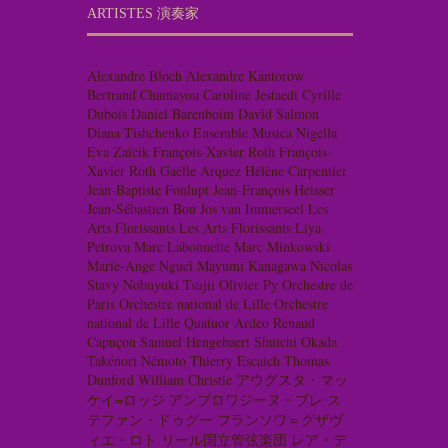
ARTISTES 演奏家
Alexandre Bloch
Alexandre Kantorow
Bertrand Chamayou
Caroline Jestaedt
Cyrille
Dubois
Daniel Barenboim
David Salmon
Diana Tishchenko
Ensemble Musica Nigella
Eva Zaïcik
François-Xavier Roth
François-
Xavier Roth
Gaëlle Arquez
Hélène Carpentier
Jean-Baptiste Fonlupt
Jean-François Heisser
Jean-Sébastien Bou
Jos van Immerseel
Les
Arts Florissants
Les Arts Florissants
Liya
Petrova
Marc Labonnette
Marc Minkowski
Marie-Ange Nguci
Mayumi Kanagawa
Nicolas
Stavy
Nobuyuki Tsujii
Olivier Py
Orchestre de
Paris
Orchestre national de Lille
Orchestre
national de Lille
Quatuor Ardeo
Renaud
Capuçon
Samuel Hengebaert
Shuichi Okada
Takénori Némoto
Thierry Escaich
Thomas
Dunford
William Christie
アウグスタ・マッ
ケイ=ロッジ
アンブロワジーヌ・ブレ
ス
テファン・ドゥグー
フランソワ＝グザヴ
ィエ・ロト
リール国立管弦楽団
レア・デ