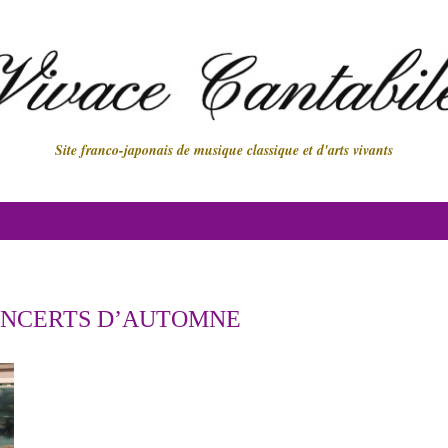
Site franco-japonais de musique classique et d'arts vivants
NCERTS D’AUTOMNE