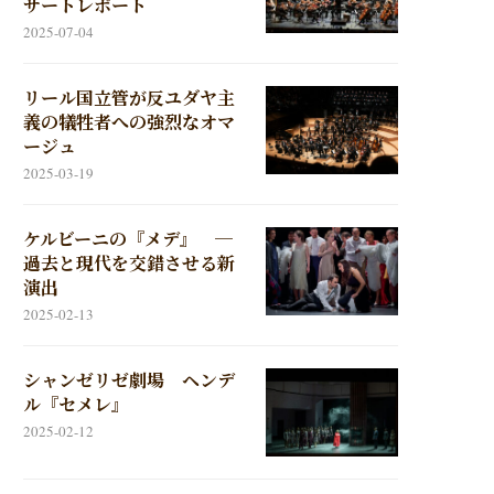
サートレポート
2025-07-04
リール国立管が反ユダヤ主
義の犠牲者への強烈なオマ
ージュ
2025-03-19
ケルビーニの『メデ』 ─
過去と現代を交錯させる新
演出
2025-02-13
シャンゼリゼ劇場 ヘンデ
ル『セメレ』
2025-02-12