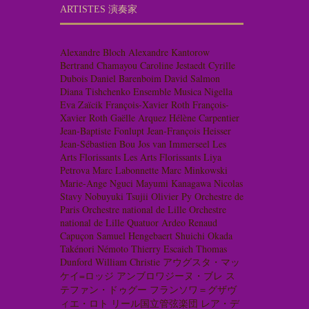
ARTISTES 演奏家
Alexandre Bloch
Alexandre Kantorow
Bertrand Chamayou
Caroline Jestaedt
Cyrille
Dubois
Daniel Barenboim
David Salmon
Diana Tishchenko
Ensemble Musica Nigella
Eva Zaïcik
François-Xavier Roth
François-
Xavier Roth
Gaëlle Arquez
Hélène Carpentier
Jean-Baptiste Fonlupt
Jean-François Heisser
Jean-Sébastien Bou
Jos van Immerseel
Les
Arts Florissants
Les Arts Florissants
Liya
Petrova
Marc Labonnette
Marc Minkowski
Marie-Ange Nguci
Mayumi Kanagawa
Nicolas
Stavy
Nobuyuki Tsujii
Olivier Py
Orchestre de
Paris
Orchestre national de Lille
Orchestre
national de Lille
Quatuor Ardeo
Renaud
Capuçon
Samuel Hengebaert
Shuichi Okada
Takénori Némoto
Thierry Escaich
Thomas
Dunford
William Christie
アウグスタ・マッ
ケイ=ロッジ
アンブロワジーヌ・ブレ
ス
テファン・ドゥグー
フランソワ＝グザヴ
ィエ・ロト
リール国立管弦楽団
レア・デ