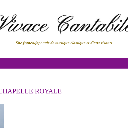
Site franco-japonais de musique classique et d'arts vivants
CHAPELLE ROYALE