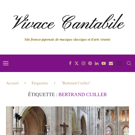
Site franco-japonais de musique classique et d'arts vivants
Accueil
Étiquettes
"Bertrand Cuiller"
ÉTIQUETTE :
BERTRAND CUILLER