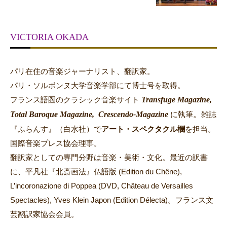
VICTORIA OKADA
パリ在住の音楽ジャーナリスト、翻訳家。
パリ・ソルボンヌ大学音楽学部にて博士号を取得。
Transfuge Magazine,
フランス語圏のクラシック音楽サイト
Total Baroque Magazine,
Crescendo-Magazine
。
に執筆
雑誌
『ふらんす』（白水社）で
アート・スペクタクル欄
を担当。
国際音楽プレス協会理事。
翻訳家としての専門分野は音楽・美術・文化。最近の訳書
に、平凡社『北斎画法』仏語版 (Edition du Chêne),
L’incoronazione di Poppea (DVD, Château de Versailles
Spectacles), Yves Klein Japon (Edition Délecta)。フランス文
芸翻訳家協会会員。