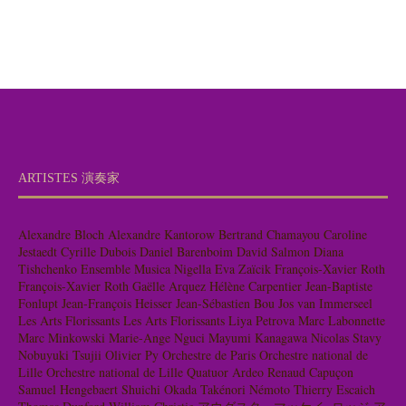
ARTISTES 演奏家
Alexandre Bloch
Alexandre Kantorow
Bertrand Chamayou
Caroline
Jestaedt
Cyrille Dubois
Daniel Barenboim
David Salmon
Diana
Tishchenko
Ensemble Musica Nigella
Eva Zaïcik
François-Xavier Roth
François-Xavier Roth
Gaëlle Arquez
Hélène Carpentier
Jean-Baptiste
Fonlupt
Jean-François Heisser
Jean-Sébastien Bou
Jos van Immerseel
Les Arts Florissants
Les Arts Florissants
Liya Petrova
Marc Labonnette
Marc Minkowski
Marie-Ange Nguci
Mayumi Kanagawa
Nicolas Stavy
Nobuyuki Tsujii
Olivier Py
Orchestre de Paris
Orchestre national de
Lille
Orchestre national de Lille
Quatuor Ardeo
Renaud Capuçon
Samuel Hengebaert
Shuichi Okada
Takénori Némoto
Thierry Escaich