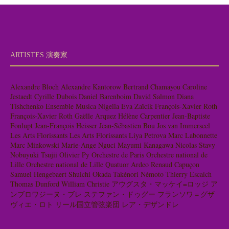
ARTISTES 演奏家
Alexandre Bloch
Alexandre Kantorow
Bertrand Chamayou
Caroline
Jestaedt
Cyrille Dubois
Daniel Barenboim
David Salmon
Diana
Tishchenko
Ensemble Musica Nigella
Eva Zaïcik
François-Xavier Roth
François-Xavier Roth
Gaëlle Arquez
Hélène Carpentier
Jean-Baptiste
Fonlupt
Jean-François Heisser
Jean-Sébastien Bou
Jos van Immerseel
Les Arts Florissants
Les Arts Florissants
Liya Petrova
Marc Labonnette
Marc Minkowski
Marie-Ange Nguci
Mayumi Kanagawa
Nicolas Stavy
Nobuyuki Tsujii
Olivier Py
Orchestre de Paris
Orchestre national de
Lille
Orchestre national de Lille
Quatuor Ardeo
Renaud Capuçon
Samuel Hengebaert
Shuichi Okada
Takénori Némoto
Thierry Escaich
Thomas Dunford
William Christie
アウグスタ・マッケイ=ロッジ
ア
ンブロワジーヌ・ブレ
ステファン・ドゥグー
フランソワ＝グザ
ヴィエ・ロト
リール国立管弦楽団
レア・デザンドレ