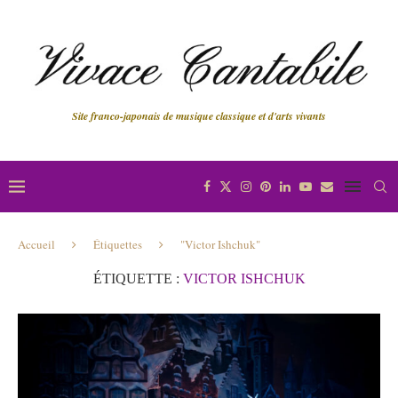
Site franco-japonais de musique classique et d'arts vivants
Accueil
Étiquettes
"Victor Ishchuk"
ÉTIQUETTE :
VICTOR ISHCHUK