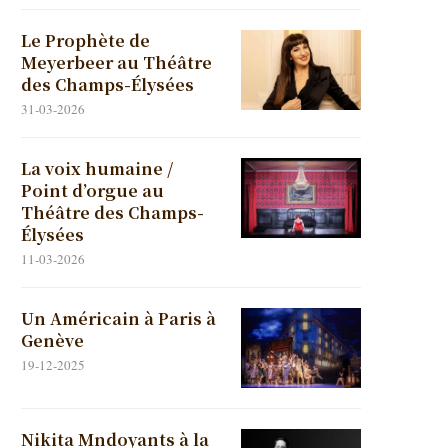
Le Prophète de
Meyerbeer au Théâtre
des Champs-Élysées
31-03-2026
La voix humaine /
Point d’orgue au
Théâtre des Champs-
Élysées
11-03-2026
Un Américain à Paris à
Genève
19-12-2025
Nikita Mndoyants à la