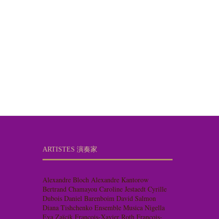
ARTISTES 演奏家
Alexandre Bloch
Alexandre Kantorow
Bertrand Chamayou
Caroline Jestaedt
Cyrille
Dubois
Daniel Barenboim
David Salmon
Diana Tishchenko
Ensemble Musica Nigella
Eva Zaïcik
François-Xavier Roth
François-