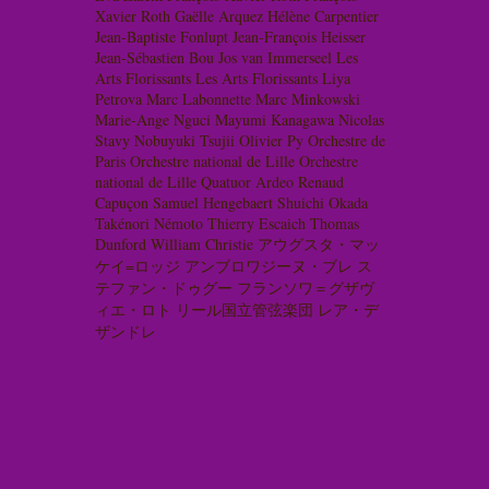
Xavier Roth
Gaëlle Arquez
Hélène Carpentier
Jean-Baptiste Fonlupt
Jean-François Heisser
Jean-Sébastien Bou
Jos van Immerseel
Les
Arts Florissants
Les Arts Florissants
Liya
Petrova
Marc Labonnette
Marc Minkowski
Marie-Ange Nguci
Mayumi Kanagawa
Nicolas
Stavy
Nobuyuki Tsujii
Olivier Py
Orchestre de
Paris
Orchestre national de Lille
Orchestre
national de Lille
Quatuor Ardeo
Renaud
Capuçon
Samuel Hengebaert
Shuichi Okada
Takénori Némoto
Thierry Escaich
Thomas
Dunford
William Christie
アウグスタ・マッ
ケイ=ロッジ
アンブロワジーヌ・ブレ
ス
テファン・ドゥグー
フランソワ＝グザヴ
ィエ・ロト
リール国立管弦楽団
レア・デ
ザンドレ