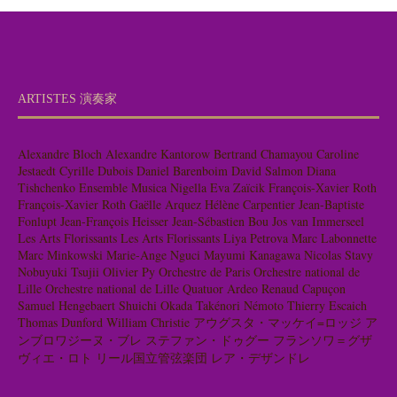
ARTISTES 演奏家
Alexandre Bloch
Alexandre Kantorow
Bertrand Chamayou
Caroline
Jestaedt
Cyrille Dubois
Daniel Barenboim
David Salmon
Diana
Tishchenko
Ensemble Musica Nigella
Eva Zaïcik
François-Xavier Roth
François-Xavier Roth
Gaëlle Arquez
Hélène Carpentier
Jean-Baptiste
Fonlupt
Jean-François Heisser
Jean-Sébastien Bou
Jos van Immerseel
Les Arts Florissants
Les Arts Florissants
Liya Petrova
Marc Labonnette
Marc Minkowski
Marie-Ange Nguci
Mayumi Kanagawa
Nicolas Stavy
Nobuyuki Tsujii
Olivier Py
Orchestre de Paris
Orchestre national de
Lille
Orchestre national de Lille
Quatuor Ardeo
Renaud Capuçon
Samuel Hengebaert
Shuichi Okada
Takénori Némoto
Thierry Escaich
Thomas Dunford
William Christie
アウグスタ・マッケイ=ロッジ
ア
ンブロワジーヌ・ブレ
ステファン・ドゥグー
フランソワ＝グザ
ヴィエ・ロト
リール国立管弦楽団
レア・デザンドレ