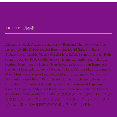
ARTISTES 演奏家
Alexandre Bloch
Alexandre Kantorow
Bertrand Chamayou
Caroline
Jestaedt
Cyrille Dubois
Daniel Barenboim
David Salmon
Diana
Tishchenko
Ensemble Musica Nigella
Eva Zaïcik
François-Xavier Roth
François-Xavier Roth
Gaëlle Arquez
Hélène Carpentier
Jean-Baptiste
Fonlupt
Jean-François Heisser
Jean-Sébastien Bou
Jos van Immerseel
Les Arts Florissants
Les Arts Florissants
Liya Petrova
Marc Labonnette
Marc Minkowski
Marie-Ange Nguci
Mayumi Kanagawa
Nicolas Stavy
Nobuyuki Tsujii
Olivier Py
Orchestre de Paris
Orchestre national de
Lille
Orchestre national de Lille
Quatuor Ardeo
Renaud Capuçon
Samuel Hengebaert
Shuichi Okada
Takénori Némoto
Thierry Escaich
Thomas Dunford
William Christie
アウグスタ・マッケイ=ロッジ
ア
ンブロワジーヌ・ブレ
ステファン・ドゥグー
フランソワ＝グザ
ヴィエ・ロト
リール国立管弦楽団
レア・デザンドレ