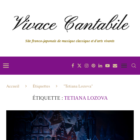
Site franco-japonais de musique classique et d'arts vivants
Accueil
Étiquettes
"Tetiana Lozova"
ÉTIQUETTE :
TETIANA LOZOVA