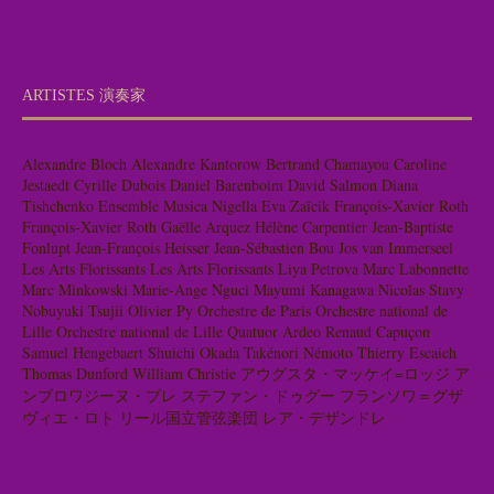
ARTISTES 演奏家
Alexandre Bloch
Alexandre Kantorow
Bertrand Chamayou
Caroline
Jestaedt
Cyrille Dubois
Daniel Barenboim
David Salmon
Diana
Tishchenko
Ensemble Musica Nigella
Eva Zaïcik
François-Xavier Roth
François-Xavier Roth
Gaëlle Arquez
Hélène Carpentier
Jean-Baptiste
Fonlupt
Jean-François Heisser
Jean-Sébastien Bou
Jos van Immerseel
Les Arts Florissants
Les Arts Florissants
Liya Petrova
Marc Labonnette
Marc Minkowski
Marie-Ange Nguci
Mayumi Kanagawa
Nicolas Stavy
Nobuyuki Tsujii
Olivier Py
Orchestre de Paris
Orchestre national de
Lille
Orchestre national de Lille
Quatuor Ardeo
Renaud Capuçon
Samuel Hengebaert
Shuichi Okada
Takénori Némoto
Thierry Escaich
Thomas Dunford
William Christie
アウグスタ・マッケイ=ロッジ
ア
ンブロワジーヌ・ブレ
ステファン・ドゥグー
フランソワ＝グザ
ヴィエ・ロト
リール国立管弦楽団
レア・デザンドレ