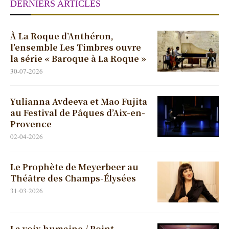
DERNIERS ARTICLES
À La Roque d’Anthéron,
l’ensemble Les Timbres ouvre
la série « Baroque à La Roque »
30-07-2026
Yulianna Avdeeva et Mao Fujita
au Festival de Pâques d’Aix-en-
Provence
02-04-2026
Le Prophète de Meyerbeer au
Théâtre des Champs-Élysées
31-03-2026
La voix humaine / Point