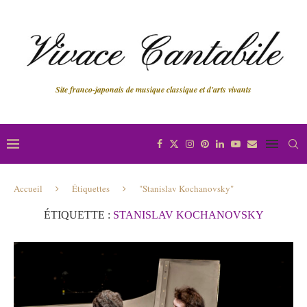
Site franco-japonais de musique classique et d'arts vivants
Accueil
Étiquettes
"Stanislav Kochanovsky"
ÉTIQUETTE :
STANISLAV KOCHANOVSKY