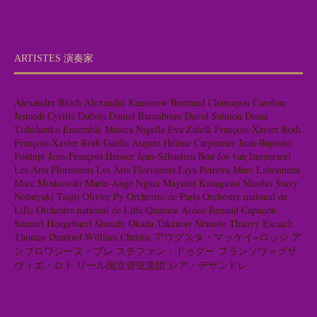
ARTISTES 演奏家
Alexandre Bloch
Alexandre Kantorow
Bertrand Chamayou
Caroline
Jestaedt
Cyrille Dubois
Daniel Barenboim
David Salmon
Diana
Tishchenko
Ensemble Musica Nigella
Eva Zaïcik
François-Xavier Roth
François-Xavier Roth
Gaëlle Arquez
Hélène Carpentier
Jean-Baptiste
Fonlupt
Jean-François Heisser
Jean-Sébastien Bou
Jos van Immerseel
Les Arts Florissants
Les Arts Florissants
Liya Petrova
Marc Labonnette
Marc Minkowski
Marie-Ange Nguci
Mayumi Kanagawa
Nicolas Stavy
Nobuyuki Tsujii
Olivier Py
Orchestre de Paris
Orchestre national de
Lille
Orchestre national de Lille
Quatuor Ardeo
Renaud Capuçon
Samuel Hengebaert
Shuichi Okada
Takénori Némoto
Thierry Escaich
Thomas Dunford
William Christie
アウグスタ・マッケイ=ロッジ
ア
ンブロワジーヌ・ブレ
ステファン・ドゥグー
フランソワ＝グザ
ヴィエ・ロト
リール国立管弦楽団
レア・デザンドレ