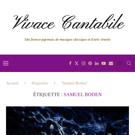
Site franco-japonais de musique classique et d'arts vivants
Accueil
Étiquettes
"Samuel Boden"
ÉTIQUETTE :
SAMUEL BODEN