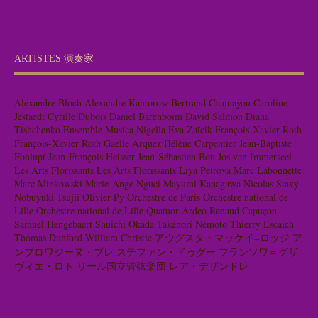
ARTISTES 演奏家
Alexandre Bloch
Alexandre Kantorow
Bertrand Chamayou
Caroline
Jestaedt
Cyrille Dubois
Daniel Barenboim
David Salmon
Diana
Tishchenko
Ensemble Musica Nigella
Eva Zaïcik
François-Xavier Roth
François-Xavier Roth
Gaëlle Arquez
Hélène Carpentier
Jean-Baptiste
Fonlupt
Jean-François Heisser
Jean-Sébastien Bou
Jos van Immerseel
Les Arts Florissants
Les Arts Florissants
Liya Petrova
Marc Labonnette
Marc Minkowski
Marie-Ange Nguci
Mayumi Kanagawa
Nicolas Stavy
Nobuyuki Tsujii
Olivier Py
Orchestre de Paris
Orchestre national de
Lille
Orchestre national de Lille
Quatuor Ardeo
Renaud Capuçon
Samuel Hengebaert
Shuichi Okada
Takénori Némoto
Thierry Escaich
Thomas Dunford
William Christie
アウグスタ・マッケイ=ロッジ
ア
ンブロワジーヌ・ブレ
ステファン・ドゥグー
フランソワ＝グザ
ヴィエ・ロト
リール国立管弦楽団
レア・デザンドレ