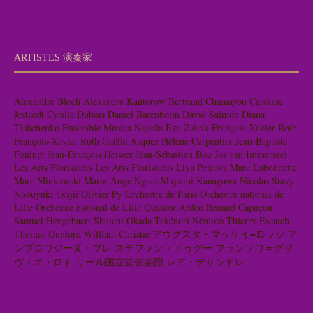
ARTISTES 演奏家
Alexandre Bloch
Alexandre Kantorow
Bertrand Chamayou
Caroline
Jestaedt
Cyrille Dubois
Daniel Barenboim
David Salmon
Diana
Tishchenko
Ensemble Musica Nigella
Eva Zaïcik
François-Xavier Roth
François-Xavier Roth
Gaëlle Arquez
Hélène Carpentier
Jean-Baptiste
Fonlupt
Jean-François Heisser
Jean-Sébastien Bou
Jos van Immerseel
Les Arts Florissants
Les Arts Florissants
Liya Petrova
Marc Labonnette
Marc Minkowski
Marie-Ange Nguci
Mayumi Kanagawa
Nicolas Stavy
Nobuyuki Tsujii
Olivier Py
Orchestre de Paris
Orchestre national de
Lille
Orchestre national de Lille
Quatuor Ardeo
Renaud Capuçon
Samuel Hengebaert
Shuichi Okada
Takénori Némoto
Thierry Escaich
Thomas Dunford
William Christie
アウグスタ・マッケイ=ロッジ
ア
ンブロワジーヌ・ブレ
ステファン・ドゥグー
フランソワ＝グザ
ヴィエ・ロト
リール国立管弦楽団
レア・デザンドレ