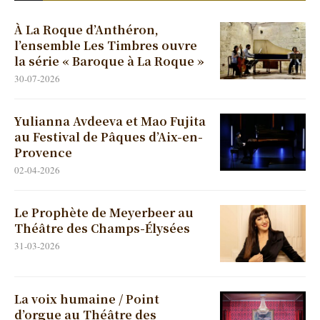
À La Roque d’Anthéron,
l’ensemble Les Timbres ouvre
la série « Baroque à La Roque »
30-07-2026
Yulianna Avdeeva et Mao Fujita
au Festival de Pâques d’Aix-en-
Provence
02-04-2026
Le Prophète de Meyerbeer au
Théâtre des Champs-Élysées
31-03-2026
La voix humaine / Point
d’orgue au Théâtre des