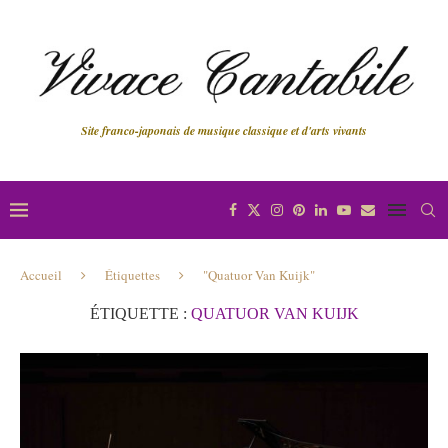
Site franco-japonais de musique classique et d'arts vivants
Accueil
Étiquettes
"Quatuor Van Kuijk"
ÉTIQUETTE :
QUATUOR VAN KUIJK