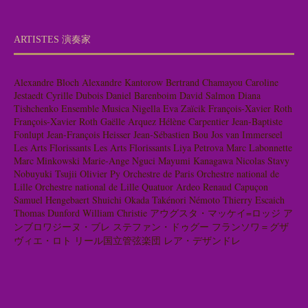
ARTISTES 演奏家
Alexandre Bloch
Alexandre Kantorow
Bertrand Chamayou
Caroline
Jestaedt
Cyrille Dubois
Daniel Barenboim
David Salmon
Diana
Tishchenko
Ensemble Musica Nigella
Eva Zaïcik
François-Xavier Roth
François-Xavier Roth
Gaëlle Arquez
Hélène Carpentier
Jean-Baptiste
Fonlupt
Jean-François Heisser
Jean-Sébastien Bou
Jos van Immerseel
Les Arts Florissants
Les Arts Florissants
Liya Petrova
Marc Labonnette
Marc Minkowski
Marie-Ange Nguci
Mayumi Kanagawa
Nicolas Stavy
Nobuyuki Tsujii
Olivier Py
Orchestre de Paris
Orchestre national de
Lille
Orchestre national de Lille
Quatuor Ardeo
Renaud Capuçon
Samuel Hengebaert
Shuichi Okada
Takénori Némoto
Thierry Escaich
Thomas Dunford
William Christie
アウグスタ・マッケイ=ロッジ
ア
ンブロワジーヌ・ブレ
ステファン・ドゥグー
フランソワ＝グザ
ヴィエ・ロト
リール国立管弦楽団
レア・デザンドレ